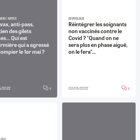
VERS / JUSTICE
DÉONTOLOGIE
vax, anti-pass,
Réintégrer les soignants
ien des gilets
non vaccinés contre le
nes… Qui est
Covid ? "Quand on ne
firmière qui a agressé
sera plus en phase aiguë,
ompier le 1er mai ?
on le fera"...
5/2022
02/05/2022
0
0
LOGIE