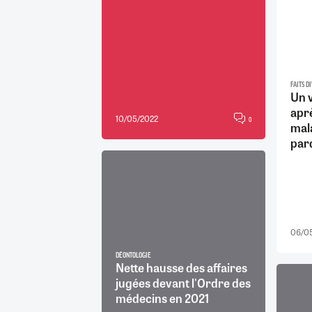
FAITS DI
Un v
aprè
10/05/2022
0
mala
parq
06/0
DÉONTOLOGIE
Nette hausse des affaires
jugées devant l'Ordre des
médecins en 2021