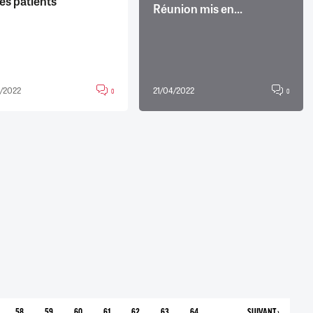
es patients
Réunion mis en...
/2022
21/04/2022
0
0
58
59
60
61
62
63
64
…
SUIVANT ›