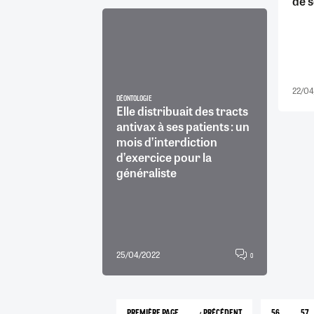
de s
22/04
DÉONTOLOGIE
Elle distribuait des tracts
antivax à ses patients : un
mois d’interdiction
d’exercice pour la
généraliste
25/04/2022
0
…
PREMIÈRE PAGE
‹ PRÉCÉDENT
56
57