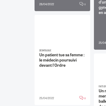
d’un
28/04/2022
0
gyn
en 
25/04
DÉONTOLOGIE
Un patient tue sa femme :
le médecin poursuivi
devant l'Ordre
FAITS DI
Un 
men
25/04/2022
0
ball