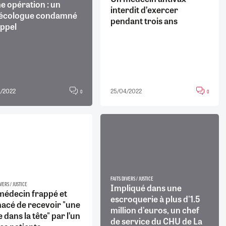
e opération : un
interdit d’exercer
écologue condamné
pendant trois ans
appel
/2022
25/04/2022
0
0
FAITS DIVERS / JUSTICE
VERS / JUSTICE
Impliqué dans une
médecin frappé et
escroquerie à plus d'1.5
acé de recevoir "une
million d'euros, un chef
e dans la tête" par l’un
de service du CHU de La