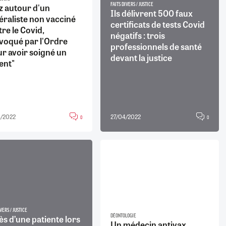
z autour d'un
FAITS DIVERS / JUSTICE
Ils délivrent 500 faux
éraliste non vacciné
certificats de tests Covid
re le Covid,
négatifs : trois
voqué par l'Ordre
professionnels de santé
r avoir soigné un
devant la justice
ent"
/2022
27/04/2022
0
0
VERS / JUSTICE
s d’une patiente lors
DÉONTOLOGIE
Un médecin antivax