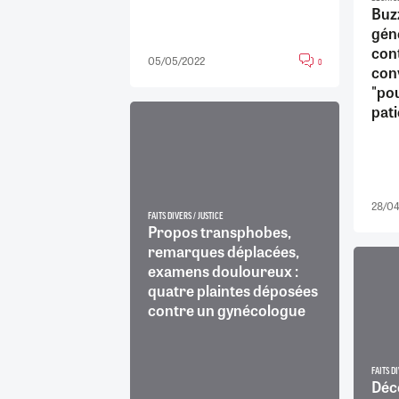
Buz
gén
cont
05/05/2022
0
con
"pou
pati
28/04
FAITS DIVERS / JUSTICE
Propos transphobes,
remarques déplacées,
examens douloureux :
quatre plaintes déposées
contre un gynécologue
FAITS DI
Décè