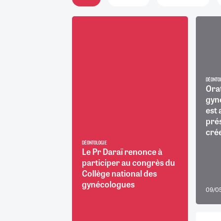
RETRAITE
RÉMUNÉRATION
04/08/2026
0
SANTÉ NUMÉRIQUE
SOCIÉTÉ
VIE CONVENTIONNELLE
TOUT VOIR
DÉONTO
Ora
gyné
est 
pré
crée
DÉONTOLOGIE
Le Pr Daraï renonce à
participer au congrès du
Collège national des
gynécologues
09/0