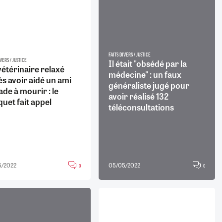
FAITS DIVERS / JUSTICE
VERS / JUSTICE
Il était "obsédé par la
étérinaire relaxé
médecine" : un faux
s avoir aidé un ami
généraliste jugé pour
de à mourir : le
avoir réalisé 132
uet fait appel
téléconsultations
5/2022
05/05/2022
0
0