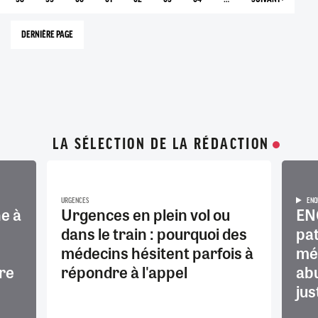
GE
PAGE
PAGE
PAGE
PAGE
PAGE
PAGE
PAGE
PAGE
COURANTE
SUIVANTE
DERNIÈRE PAGE
145
LA SÉLECTION DE LA RÉDACTION
URGENCES
ENQ
e à
Urgences en plein vol ou
EN
dans le train : pourquoi des
pat
médecins hésitent parfois à
méd
re
répondre à l'appel
abu
jus