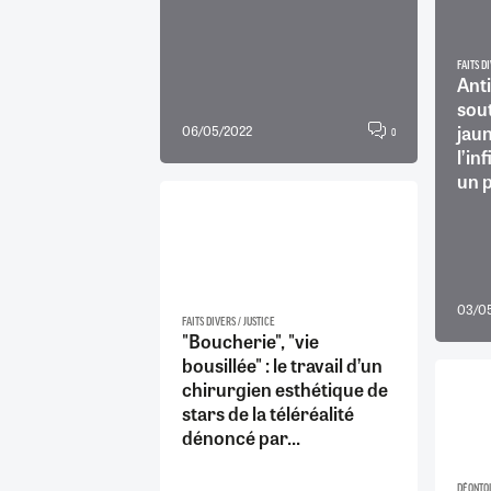
FAITS DI
Anti
sout
jau
06/05/2022
0
l’in
un p
03/0
FAITS DIVERS / JUSTICE
"Boucherie", "vie
bousillée" : le travail d’un
chirurgien esthétique de
stars de la téléréalité
dénoncé par...
DÉONTO