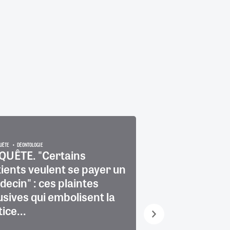
UÊTE
DÉONTOLOGIE
QUÊTE. "Certains
"Un médecin n'
ients veulent se payer un
retard : l'heure
ecin" : ces plaintes
convocation n'
sives qui embolisent la
l'heure de débu
tice...
consultation"