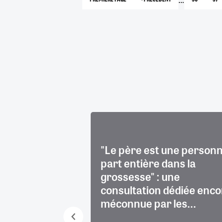
1
PAGE
PAGE
PA
PRÉCÉDENTE
 : les défis de
"Le père est une personn
ction cutanée
part entière dans la
grossesse" : une
consultation dédiée enco
méconnue par les...