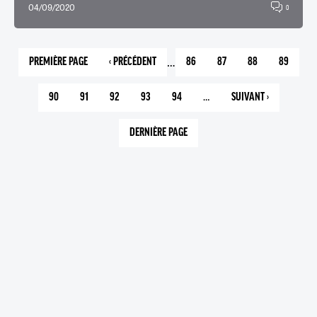
04/09/2020
0
…
PREMIÈRE PAGE
‹ PRÉCÉDENT
86
87
88
89
1
PAGE
PAGE
PAGE
PAGE
PAGE
PRÉCÉDENTE
90
91
92
93
94
…
SUIVANT ›
PAGE
PAGE
PAGE
PAGE
PAGE
PAGE
COURANTE
SUIVANTE
DERNIÈRE PAGE
145