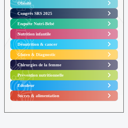
Obésité ​
Congrès SRS 2025 ​
Enquête Nutri-Bébé ​
Nutrition infantile
Dénutrition & cancer
Gluten & Diagnostic
Chirurgies de la femme
Prévention nutritionnelle
Edouleur​
Sucres & alimentation​