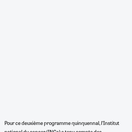
Pour ce deuxième programme quinquennal, l’Institut
national du cancer (INCa) a tenu compte des