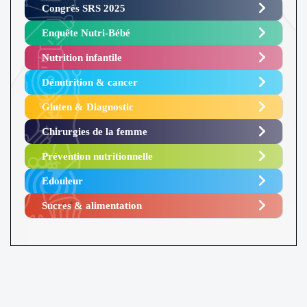
Congrès SRS 2025 ​
Enquête Nutri-Bébé ​
Nutrition infantile
Dénutrition & cancer
Gluten & Diagnostic
Chirurgies de la femme
Prévention nutritionnelle
Edouleur​
Sucres & alimentation​