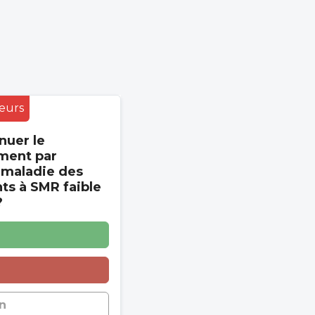
eurs
nuer le
ment par
 maladie des
s à SMR faible
?
n