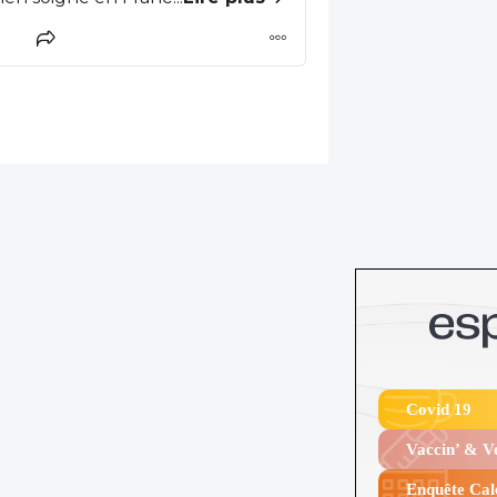
nce ? Une sorte de tableau
sables de ces chiffres
Covid 19
Vaccin’ & 
Enquête Cal