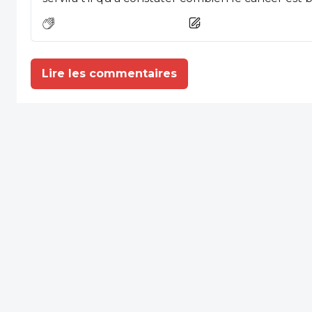
ceux qui en meurent n'ont vraiment pas de cha
d'honneur comme jadis en URSS ? Que les respon
INQUIÉTANTS dorment sur leurs deux oreilles , comme nous le savons tous , ils
sont responsables mais pas coupables .
Lire les commentaires