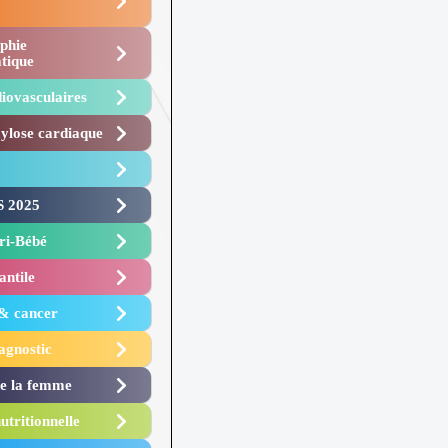
phie
tique
iovasculaires
lose cardiaque ​
 2025 ​
i-Bébé ​
antile
 & cancer
agnostic
de la femme
utritionnelle