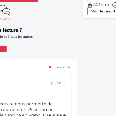
243 votes
Voir le résul
3 en ligne
il y a 7 mois
registre nous permette de
à doubler en 25 ans ou ne
 bien soigné en France et que
...
Lire plus