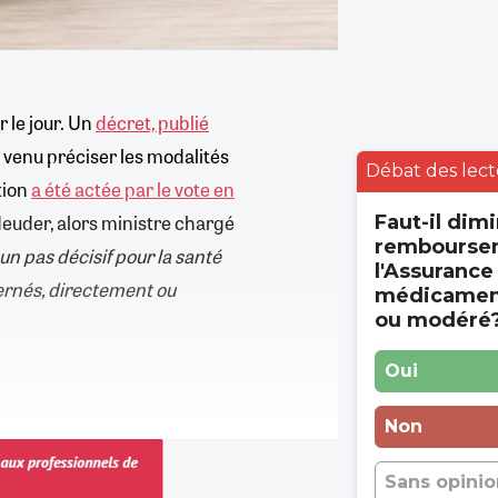
r le jour. Un
décret, publié
t venu préciser les modalités
Débat des lect
tion
a été actée par le vote en
Neuder, alors ministre chargé
Faut-il dimi
rembourse
un pas décisif pour la santé
l'Assurance
cernés, directement ou
médicament
ou modéré
Oui
Non
Sans opinio