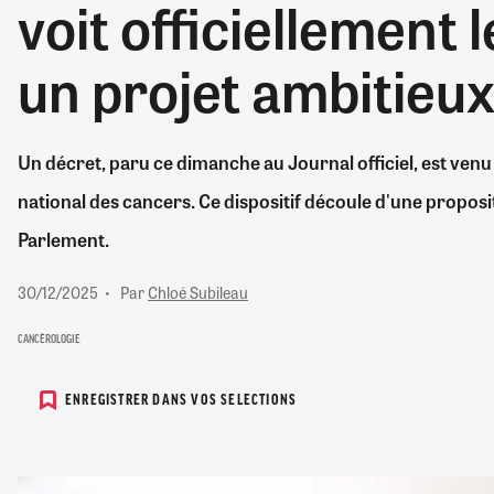
voit officiellement l
RETRAITE
RÉMUNÉRATION
04/08/2026
0
un projet ambitieux
SANTÉ NUMÉRIQUE
SOCIÉTÉ
VIE CONVENTIONNELLE
Un décret, paru ce dimanche au Journal officiel, est venu
TOUT VOIR
national des cancers. Ce dispositif découle d'une proposit
Parlement.
30/12/2025
Par
Chloé Subileau
CANCÉROLOGIE
ENREGISTRER DANS VOS SELECTIONS