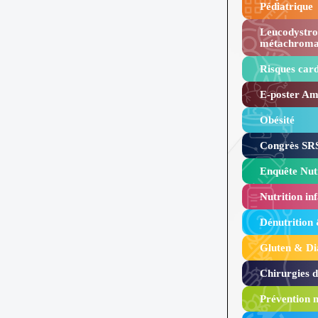
Pédiatrique
Leucodystro
métachroma
Risques card
E-poster Amy
Obésité ​
Congrès SRS
Enquête Nutr
Nutrition inf
Dénutrition
Gluten & Di
Chirurgies 
Prévention n