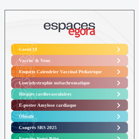
Covid 19
Vaccin’ & Vous
Enquête Calendrier Vaccinal Pédiatrique
Leucodystrophie métachromatique
Risques cardiovasculaires
E-poster Amylose cardiaque ​
Obésité ​
Congrès SRS 2025 ​
Enquête Nutri-Bébé ​