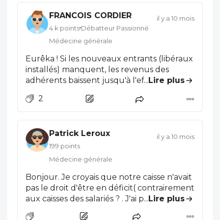
FRANCOIS CORDIER
il y a 10 mois
4 k points
Débatteur Passionné
Médecine générale
Eurêka ! Si les nouveaux entrants (libéraux
installés) manquent, les revenus des
adhérents baissent jusqu'à l'effondrement:
...
Lire plus
Mais c'est exactement en raison de ce
2
mécanisme imparable que les pyramides
type PONZI ont été interdites dans le droit
commercial international depuis bientôt
Patrick Leroux
cent ans, et certains acteurs trop voyants
il y a 10 mois
condamnés à la prison (Bernard Madoff à
199 points
New-York). Et on vient nous déclamer la
Médecine générale
complainte de la précarité de la
Bonjour. Je croyais que notre caisse n'avait
"providentielle répartition" ? J'aimerais que
pas le droit d'être en déficit( contrairement
quelques journalistes d'investigation
aux caisses des salariés ? . J'ai pris ma
...
Lire plus
(CASH par exemple ?) nous sortent une de
retraite en fin septembre 2011 et en juin
leurs enquêtes, habituellement si joliment