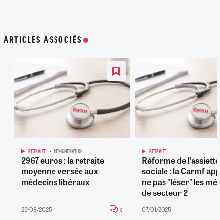
ARTICLES ASSOCIÉS
RETRAITE
RÉMUNÉRATION
RETRAITE
2967 euros : la retraite
Réforme de l’assiette
moyenne versée aux
sociale : la Carmf app
médecins libéraux
ne pas "léser" les mé
de secteur 2
29/08/2025
07/01/2025
8