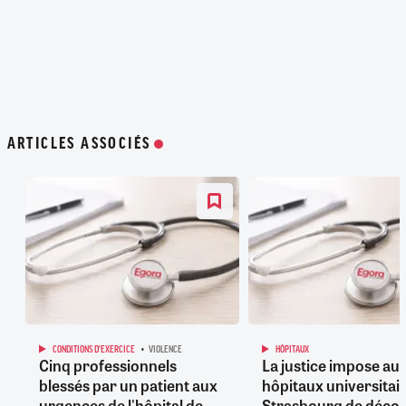
ARTICLES ASSOCIÉS
CONDITIONS D'EXERCICE
VIOLENCE
HÔPITAUX
Cinq professionnels
La justice impose au
blessés par un patient aux
hôpitaux universitai
urgences de l'hôpital de
Strasbourg de déco