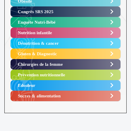
Obésité ​
Congrès SRS 2025 ​
Enquête Nutri-Bébé ​
Nutrition infantile
Dénutrition & cancer
Gluten & Diagnostic
Chirurgies de la femme
Prévention nutritionnelle
Edouleur​
Sucres & alimentation​