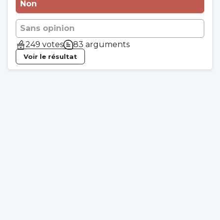
Non
Sans opinion
249 votes
83 arguments
Voir le résultat