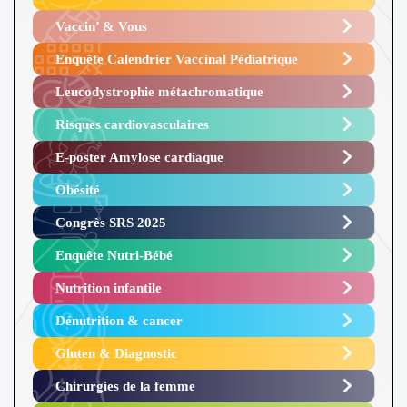
Vaccin’ & Vous
Enquête Calendrier Vaccinal Pédiatrique
Leucodystrophie métachromatique
Risques cardiovasculaires
E-poster Amylose cardiaque ​
Obésité ​
Congrès SRS 2025 ​
Enquête Nutri-Bébé ​
Nutrition infantile
Dénutrition & cancer
Gluten & Diagnostic
Chirurgies de la femme