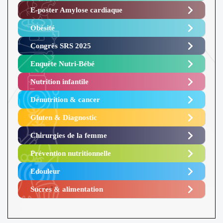
E-poster Amylose cardiaque ​
Obésité ​
Congrès SRS 2025 ​
Enquête Nutri-Bébé ​
Nutrition infantile
Dénutrition & cancer
Gluten & Diagnostic
Chirurgies de la femme
Prévention nutritionnelle
Edouleur​
Sucres & alimentation​