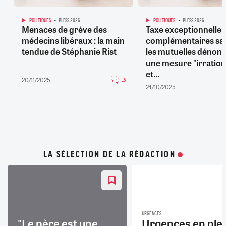
POLITIQUES
PLFSS 2026
POLITIQUES
PLFSS 2026
Menaces de grève des
Taxe exceptionnelle s
médecins libéraux : la main
complémentaires san
tendue de Stéphanie Rist
les mutuelles dénon
une mesure "irration
et...
20/11/2025
16
24/10/2025
LA SÉLECTION DE LA RÉDACTION
URGENCES
"Le père est une
Urgences en ple