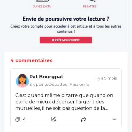
4 commentaires
Pat Bourgpat
il y a 9 mois
3 k points
Débatteur Passionné
C'est quand même bizarre que quand on
parle de mieux dépenser l'argent des
mutuelles, il ne soit pas question de la
presse avec les publicités, les partis
4
politiques et autres associations ou des
stades de foot et des voiliers.