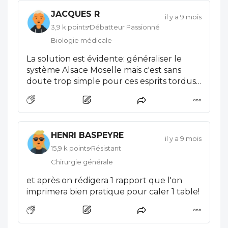
JACQUES R
il y a 9 mois
3,9 k points
Débatteur Passionné
Biologie médicale
La solution est évidente: généraliser le
système Alsace Moselle mais c'est sans
doute trop simple pour ces esprits tordus.
Au fait, réserver ce privilège aux Alsaciens-
Mosellans est ce bien conforme à nos
sacro-saints principes d'égalité? Que dit le
conseil constitutionnel?
HENRI BASPEYRE
il y a 9 mois
15,9 k points
Résistant
Chirurgie générale
et après on rédigera 1 rapport que l'on
imprimera bien pratique pour caler 1 table!