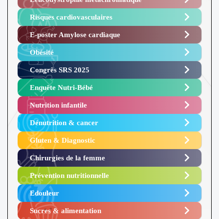
Risques cardiovasculaires
E-poster Amylose cardiaque ​
Obésité ​
Congrès SRS 2025 ​
Enquête Nutri-Bébé ​
Nutrition infantile
Dénutrition & cancer
Gluten & Diagnostic
Chirurgies de la femme
Prévention nutritionnelle
Edouleur​
Sucres & alimentation​