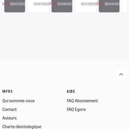
026
29/07/2026
13/07/2026
15/06/2026
21/07/2026
28/04/2023
3
8
55
26
0
INFOS
AIDE
Qui sommes-nous
FAQ Abonnement
Contact
FAQ Egora
Auteurs
Charte déontologique