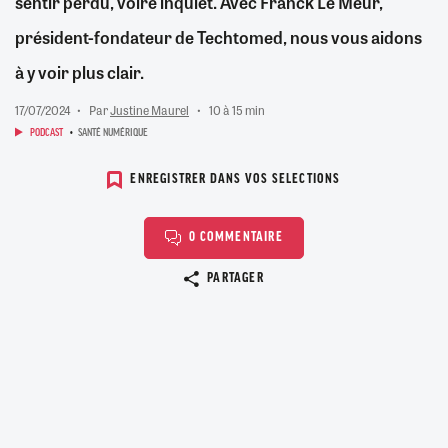
sentir perdu, voire inquiet. Avec Franck Le Meur,
président-fondateur de Techtomed, nous vous aidons
à y voir plus clair.
17/07/2024
Par
Justine Maurel
10 à 15 min
PODCAST
SANTÉ NUMÉRIQUE
ENREGISTRER DANS VOS SELECTIONS
0 COMMENTAIRE
Copier le lien
PARTAGER