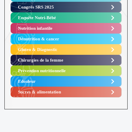
Congrès SRS 2025 ​
Enquête Nutri-Bébé ​
Nutrition infantile
Dénutrition & cancer
Gluten & Diagnostic
Chirurgies de la femme
Prévention nutritionnelle
Edouleur​
Sucres & alimentation​