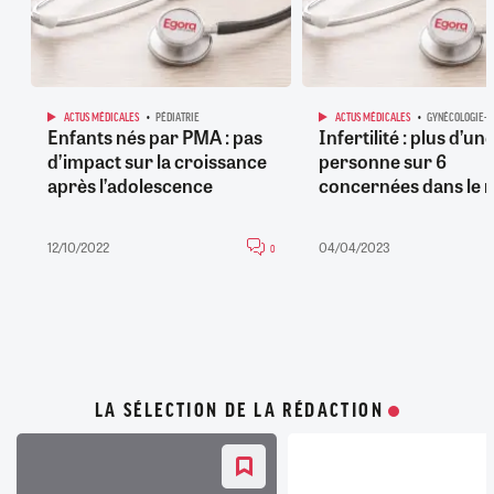
ACTUS MÉDICALES
PÉDIATRIE
ACTUS MÉDICALES
GYNÉCOLOGIE-O
Enfants nés par PMA : pas
Infertilité : plus d’un
d’impact sur la croissance
personne sur 6
après l’adolescence
concernées dans le
12/10/2022
04/04/2023
0
LA SÉLECTION DE LA RÉDACTION