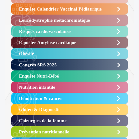
Enquête Calendrier Vaccinal Pédiatrique
Leucodystrophie métachromatique
Risques cardiovasculaires
E-poster Amylose cardiaque ​
Obésité ​
Congrès SRS 2025 ​
Enquête Nutri-Bébé ​
Nutrition infantile
Dénutrition & cancer
Gluten & Diagnostic
Chirurgies de la femme
Prévention nutritionnelle