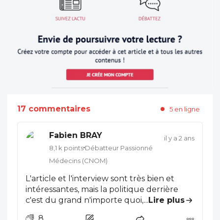
17 commentaires
5 en ligne
Fabien BRAY
il y a 2 ans
8,1 k points
Débatteur Passionné
Médecins (CNOM)
L'article et l'interview sont très bien et
intéressantes, mais la politique derrière
c'est du grand n'importe quoi, comme
...
Lire plus
d'habitude. On réautorise les pesticides et
8