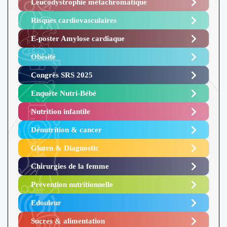
Leucodystrophie métachromatique
Risques cardiovasculaires
E-poster Amylose cardiaque ​
Obésité ​
Congrès SRS 2025 ​
Enquête Nutri-Bébé ​
Nutrition infantile
Dénutrition & cancer
Gluten & Diagnostic
Chirurgies de la femme
Prévention nutritionnelle
Edouleur​
Sucres & alimentation​