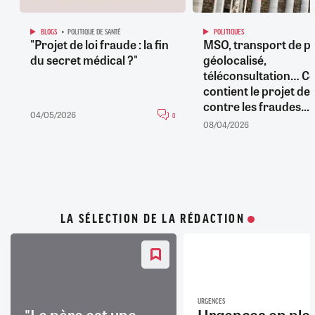
BLOGS
POLITIQUE DE SANTÉ
POLITIQUES
"Projet de loi fraude : la fin
MSO, transport de pa
du secret médical ?"
géolocalisé,
téléconsultation… C
contient le projet de l
contre les fraudes...
04/05/2026
0
08/04/2026
LA SÉLECTION DE LA RÉDACTION
URGENCES