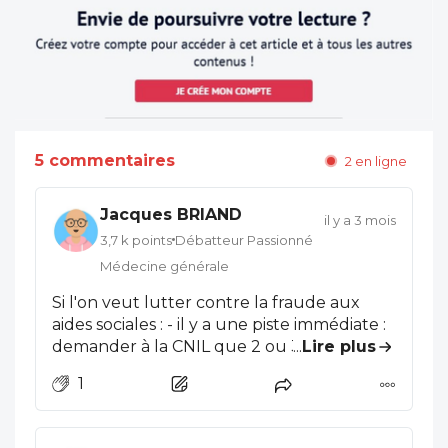
5 commentaires
2 en ligne
Jacques BRIAND
il y a 3 mois
3,7 k points
Débatteur Passionné
Médecine générale
Si l'on veut lutter contre la fraude aux
aides sociales : - il y a une piste immédiate :
demander à la CNIL que 2 ou 3 employés
...
Lire plus
de la sécu, par département, soient
1
assermentées et aient l'autorisation de
recouper les fichiers d'aides à la fois dans
leur départements ET dans les autres