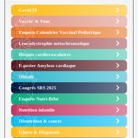
Covid 19
Vaccin’ & Vous
Enquête Calendrier Vaccinal Pédiatrique
Leucodystrophie métachromatique
Risques cardiovasculaires
E-poster Amylose cardiaque ​
Obésité ​
Congrès SRS 2025 ​
Enquête Nutri-Bébé ​
Nutrition infantile
Dénutrition & cancer
Gluten & Diagnostic