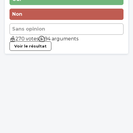
Non
Sans opinion
270 votes
94 arguments
Voir le résultat