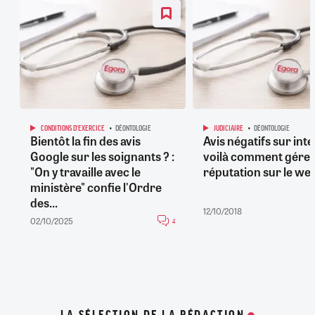
CONDITIONS D'EXERCICE
DÉONTOLOGIE
JUDICIAIRE
DÉONTOLOGIE
Bientôt la fin des avis
Avis négatifs sur inte
Google sur les soignants ? :
voilà comment gérer
"On y travaille avec le
réputation sur le we
ministère" confie l'Ordre
des...
12/10/2018
02/10/2025
4