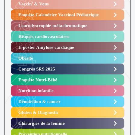
Vaccin’ & Vous
Enquête Calendrier Vaccinal Pédiatrique
Leucodystrophie métachromatique
Risques cardiovasculaires
E-poster Amylose cardiaque ​
Obésité ​
Congrès SRS 2025 ​
Enquête Nutri-Bébé ​
Nutrition infantile
Dénutrition & cancer
Gluten & Diagnostic
Chirurgies de la femme
Prévention nutritionnelle