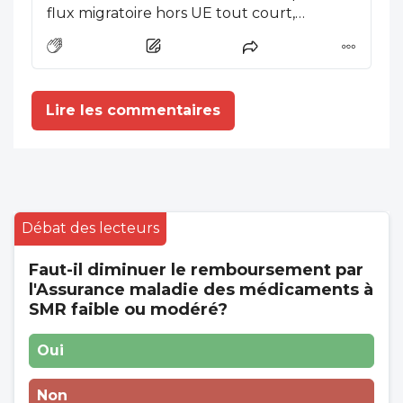
flux migratoire hors UE tout court,
système des vases communicants. Pour un
bien pour un mal, c'est trop tard pour y
penser, la messe est dite (oh, zut "la
messe"! alors alea jacta)
Lire les commentaires
Débat des lecteurs
Faut-il diminuer le remboursement par
l'Assurance maladie des médicaments à
SMR faible ou modéré?
Oui
Non