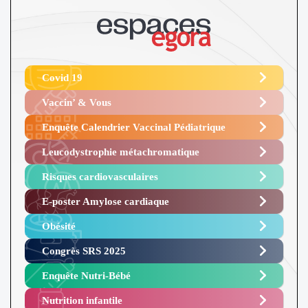
Covid 19
Vaccin’ & Vous
Enquête Calendrier Vaccinal Pédiatrique
Leucodystrophie métachromatique
Risques cardiovasculaires
E-poster Amylose cardiaque ​
Obésité ​
Congrès SRS 2025 ​
Enquête Nutri-Bébé ​
Nutrition infantile