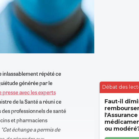
age inlassablement répété ce
nquiétude générée par le
Débat des lect
 presse avec les experts
inistre de la Santé a réuni ce
Faut-il dimi
rembourse
s des professionnels de santé
l'Assurance
decins et pharmaciens
médicament
ou modéré
.
"Cet échange a permis de
es, de répondre aux