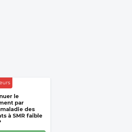
eurs
nuer le
ment par
 maladie des
s à SMR faible
?