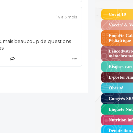
épandre !
Covid 19
il y a 3 mois
Vaccin’ & 
Enquête Cal
Pédiatrique
as, mais beaucoup de questions
s.
Leucodystro
métachroma
Risques card
E-poster Amy
Obésité ​
Congrès SRS
Enquête Nutr
Nutrition inf
Dénutrition