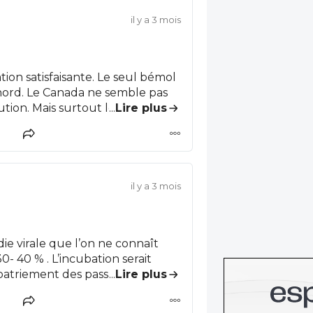
il y a 3 mois
ion satisfaisante. Le seul bémol
nord. Le Canada ne semble pas
tion. Mais surtout les USA sont
...
Lire plus
les scientifiques et les soignants
 C'est dur de penser que s'il ne
aison !?!? Mais ce serait pire quand
lation ou même simplement les
il y a 3 mois
e virale que l’on ne connaît
0- 40 % . L’incubation serait
...
Lire plus