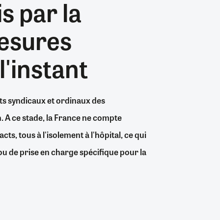
s par la
26/07/2026
19/07/2026
0
0
24/07/2026
07/08/2026
07/08/2026
06/08/2026
30/06/2026
07/08/2026
06/08/2026
04/08/2026
0
2
0
8
0
2
0
0
mesures
l'instant
ts syndicaux et ordinaux des
n. A ce stade, la France ne compte
s, tous à l'isolement à l'hôpital, ce qui
u de prise en charge spécifique pour la