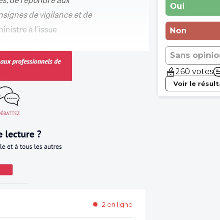
Oui
nsignes de vigilance et de
inistre à l'issue
Non
Sans opinio
260 votes
Voir le résul
2 en ligne