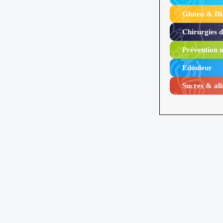
Gluten & Di
Chirurgies 
Prévention n
Edouleur​
Sucres & ali