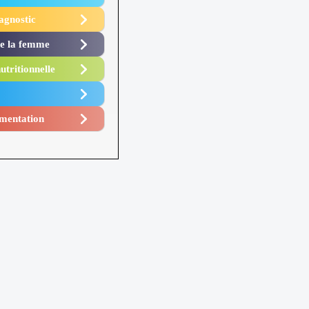
agnostic
de la femme
utritionnelle
mentation​