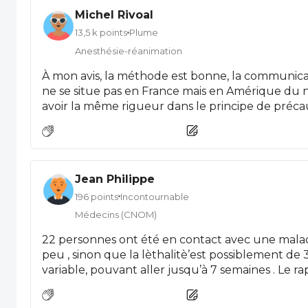
Michel Rivoal
13,5 k points
Plume
Anesthésie-réanimation
À mon avis, la méthode est bonne, la communicat
ne se situe pas en France mais en Amérique du 
avoir la même rigueur dans le principe de précau
à côté de la plaque dans la politique sanitaire et 
sont muselés par leur ministre et leur président.
se passe rien, ils en tireront la gloire d'avoir eu r
même s'il se passe quelque chose pour la popu
Jean Philippe
touristes s'ils sont atteints par la maladie!
196 points
Incontournable
Médecins (CNOM)
22 personnes ont été en contact avec une maladi
peu , sinon que la lèthalitè’est possiblement de 3
variable, pouvant aller jusqu’à 7 semaines . Le rapatriement des passagers de
cette croisière a entraîné d’autres contacts . Espérons que ce type de
quarantaine aie une efficacité réelle . La mise en quarantaine des contacts de