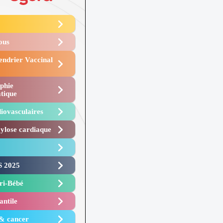
Vous
endrier Vaccinal
phie
tique
iovasculaires
lose cardiaque ​
 2025 ​
i-Bébé ​
antile
 & cancer