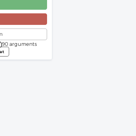
n
90 arguments
tat