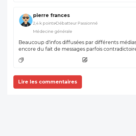
Chine du Covid n’a pas empêché le virus de se r
pierre frances
2,4 k points
Débatteur Passionné
Médecine générale
Beaucoup d'infos diffusées par différents médi
encore du fait de messages parfois contradictoire
Lire les commentaires