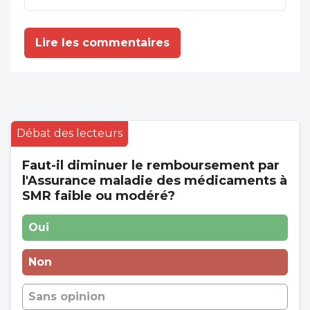
pour le démembrement de la médecine
libérale. Quant aux MSP, seuls 15% des
Lire les commentaires
généralistes y étaient en 2024 . Le bon
sens et la liberté finiraient ils par gagner? .
Débat des lecteurs
Faut-il diminuer le remboursement par
l'Assurance maladie des médicaments à
SMR faible ou modéré?
Oui
Non
Sans opinion