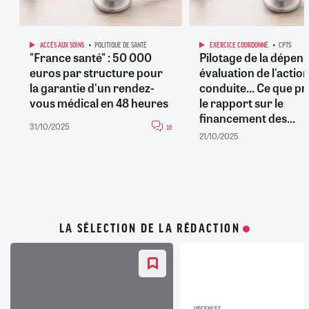
ACCÈS AUX SOINS
POLITIQUE DE SANTÉ
EXERCICE COORDONNÉ
CPTS
"France santé" : 50 000
Pilotage de la dépens
euros par structure pour
évaluation de l'actio
la garantie d'un rendez-
conduite... Ce que p
vous médical en 48 heures
le rapport sur le
financement des...
31/10/2025
16
21/10/2025
LA SÉLECTION DE LA RÉDACTION