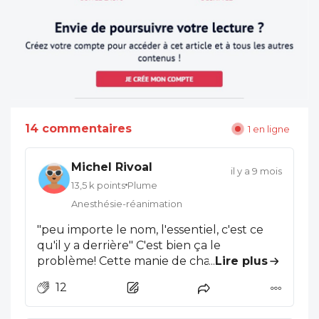
14 commentaires
1 en ligne
Michel Rivoal
il y a 9 mois
13,5 k points
Plume
Anesthésie-réanimation
"peu importe le nom, l'essentiel, c'est ce
qu'il y a derrière" C'est bien ça le
problème! Cette manie de changer (le
...
Lire plus
nom) sans rien changer ("ce qui existe
12
déjà"). Oui CPTS était un sigle (pas un
acronyme: ça ne se prononce pas comme