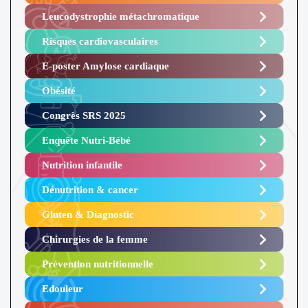
Leucodystrophie métachromatique
Risques cardiovasculaires
E-poster Amylose cardiaque ​
Obésité ​
Congrès SRS 2025 ​
Enquête Nutri-Bébé ​
Nutrition infantile
Dénutrition & cancer
Gluten & Diagnostic
Chirurgies de la femme
Prévention nutritionnelle
Edouleur​