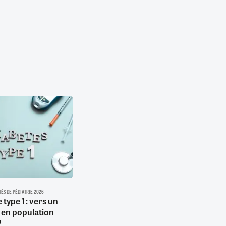
TÉS DE PÉDIATRIE 2026
 type 1 : vers un
 en population
?