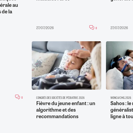
érale au
 de la
27/07/2026
27/07/2026
0
0
CONGRÈS DES SOCIÉTÉS DE PÉDIATRIE 2026
WONCA/CMG 2026
Fièvre du jeune enfant : un
Sahos : l
algorithme et des
généralis
recommandations
ligne à to