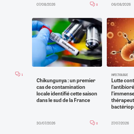
07/08/2026
06/08/2026
0
1
INFECTIOLOGIE
Chikungunya : un premier
Lutte con
cas de contamination
l’antibior
locale identifié cette saison
l’immense
dans le sud de la France
thérapeut
bactério
30/07/2026
27/07/2026
0