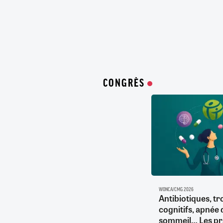
CONGRÈS
WONCA/CMG 2026
Antibiotiques, tr
cognitifs, apnée 
sommeil… Les pr