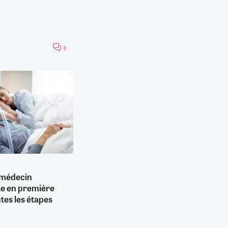
0
e médecin
te en première
utes les étapes