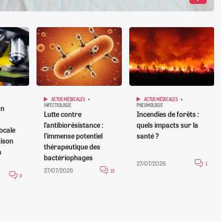
ACTUS MÉDICALES
ACTUS MÉDICALES
INFECTIOLOGIE
PNEUMOLOGIE
un
Lutte contre
Incendies de forêts :
l’antibiorésistance :
quels impacts sur la
ocale
l’immense potentiel
santé ?
aison
thérapeutique des
a
bactériophages
27/07/2026
1
27/07/2026
15
0