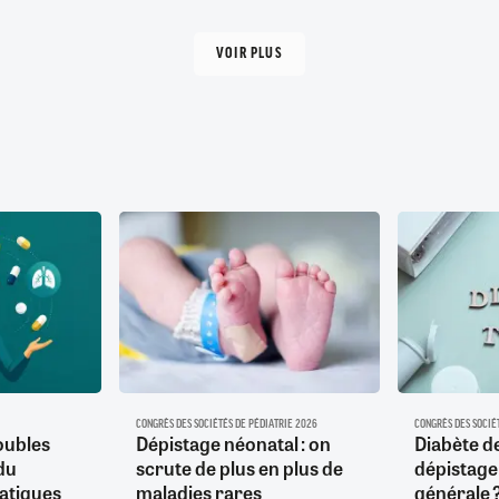
VOIR PLUS
CONGRÈS DES SOCIÉTÉS DE PÉDIATRIE 2026
CONGRÈS DES SOCIÉ
oubles
Dépistage néonatal : on
Diabète de
du
scrute de plus en plus de
dépistage
atiques
maladies rares
générale 