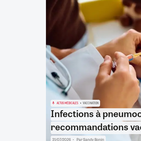
RETRAITE
RÉMUNÉRATION
04/08/2026
0
SANTÉ NUMÉRIQUE
SOCIÉTÉ
VIE CONVENTIONNELLE
TOUT VOIR
ACTUS MÉDICALES
VACCINATION
Infections à pneumoc
recommandations vac
31/07/2026
Par
Sandy Bonin