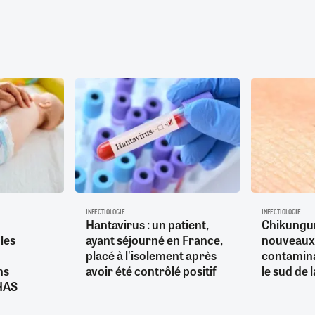
INFECTIOLOGIE
INFECTIOLOGIE
Hantavirus : un patient,
Chikungu
les
ayant séjourné en France,
nouveaux
placé à l'isolement après
contamina
ns
avoir été contrôlé positif
le sud de 
 HAS