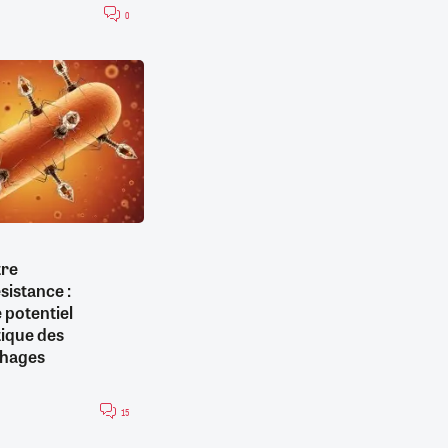
0
tre
ésistance :
 potentiel
ique des
phages
15