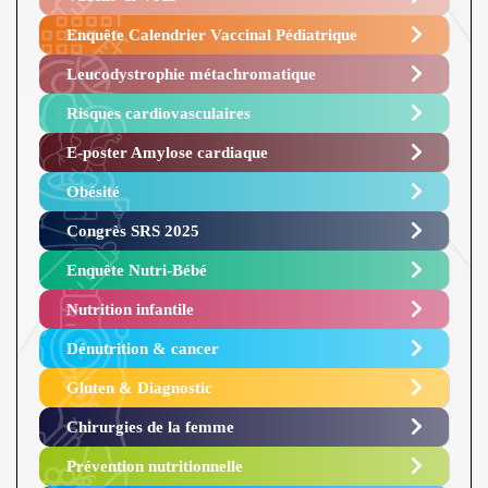
Enquête Calendrier Vaccinal Pédiatrique
Leucodystrophie métachromatique
Risques cardiovasculaires
E-poster Amylose cardiaque ​
Obésité ​
Congrès SRS 2025 ​
Enquête Nutri-Bébé ​
Nutrition infantile
Dénutrition & cancer
Gluten & Diagnostic
Chirurgies de la femme
Prévention nutritionnelle