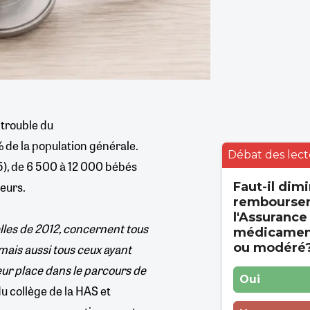
 trouble du
de la population générale.
Débat des lect
5), de 6 500 à 12 000 bébés
teurs.
Faut-il dimi
rembourse
l'Assurance
les de 2012, concernent tous
médicament
ou modéré
mais aussi tous ceux ayant
eur place dans le parcours de
Oui
 collège de la HAS et