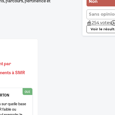
, parcours, pertinence et
Non
Sans opinio
254 votes
Voir le résul
nt par
aments à SMR
OUI
ERTON
s sur quelle base
 faible ou
l exemple: le