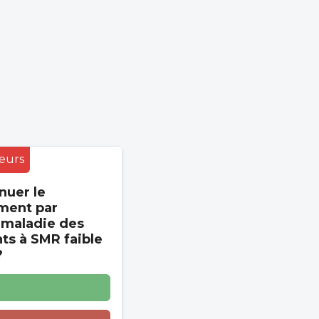
eurs
nuer le
ment par
 maladie des
s à SMR faible
?