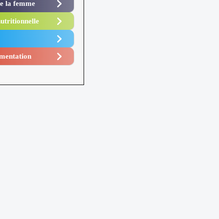
de la femme
utritionnelle
mentation​