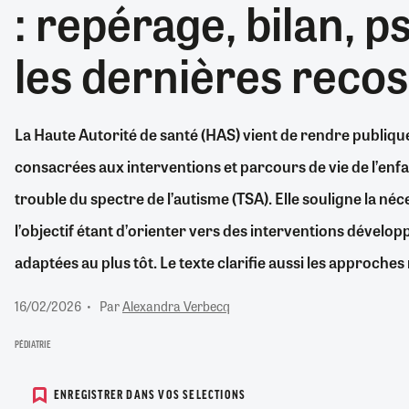
: repérage, bilan, 
RETRAITE
RÉMUNÉRATION
04/08/2026
0
les dernières recos
SANTÉ NUMÉRIQUE
SOCIÉTÉ
VIE CONVENTIONNELLE
La Haute Autorité de santé (HAS) vient de rendre publi
TOUT VOIR
consacrées aux interventions et parcours de vie de l’enfa
trouble du spectre de l’autisme (TSA). Elle souligne la néc
l’objectif étant d’orienter vers des interventions déve
adaptées au plus tôt. Le texte clarifie aussi les approch
16/02/2026
Par
Alexandra Verbecq
PÉDIATRIE
ENREGISTRER DANS VOS SELECTIONS