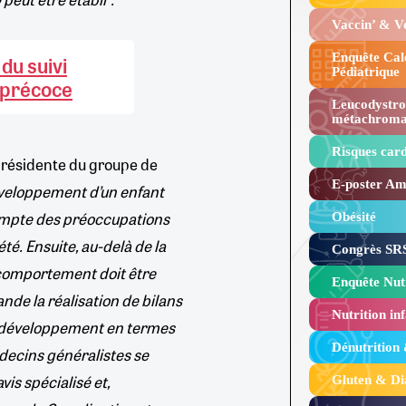
Vaccin’ & 
Enquête Cal
 du suivi
Pédiatrique
c précoce
Leucodystro
métachroma
Risques card
présidente du groupe de
E-poster Amy
éveloppement d’un enfant
 compte des préoccupations
Obésité ​
été. Ensuite, au-delà de la
Congrès SRS
n comportement doit être
Enquête Nutr
de la réalisation de bilans
Nutrition inf
n développement en termes
Dénutrition
édecins généralistes se
vis spécialisé et,
Gluten & Di