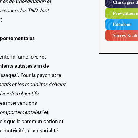
rmes de Coordination et
Chirurgies 
 précoce des TND dont
Prévention n
".
Edouleur​
Sucres & ali
mportementales
entend "améliorer et
fants autistes afin de
ssages". Pour la psychiatre :
ctifs et les modalités doivent
iser des objectifs
 les interventions
 comportementales"
et
els que la communication et
a motricité, la sensorialité.