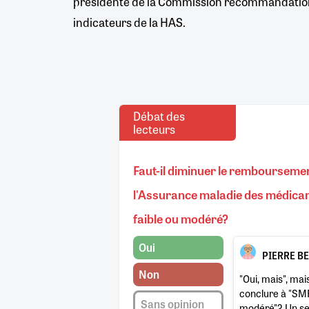
présidente de la Commission recommandations
indicateurs de la HAS.
Débat des
lecteurs
Faut-il diminuer le rembourseme
l'Assurance maladie des médic
faible ou modéré?
Oui
PIERRE B
Non
"Oui, mais", mai
conclure à "SMR
Sans opinion
modéré"? Un seu