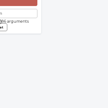
n
86 arguments
tat