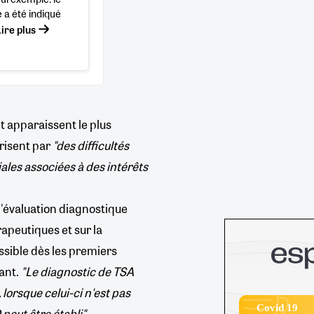
a été indiqué
Lire plus
 apparaissent le plus
érisent par
"des difficultés
ales associées à des intérêts
'évaluation diagnostique
peutiques et sur la
ssible dès les premiers
fant.
"Le diagnostic de TSA
 lorsque celui-ci n'est pas
Covid 19
peut être établi".