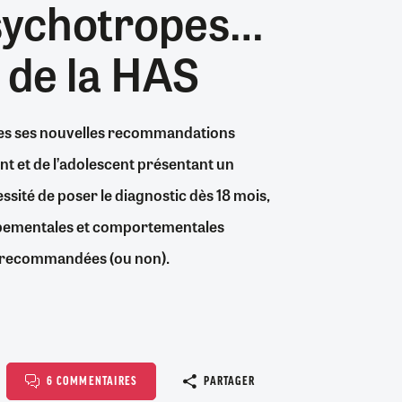
psychotropes…
26/07/2026
19/07/2026
0
0
24/07/2026
07/08/2026
07/08/2026
06/08/2026
30/06/2026
07/08/2026
06/08/2026
04/08/2026
0
1
0
8
0
0
0
0
 de la HAS
ques ses nouvelles recommandations
nt et de l’adolescent présentant un
essité de poser le diagnostic dès 18 mois,
loppementales et comportementales
es recommandées (ou non).
Copier le l
6 COMMENTAIRES
PARTAGER