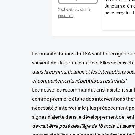
Junctum crème 
254 votes - Voir le
pour vergetu...
résultat
Les manifestations du TSA sont hétérogènes et
souvent dès la petite enfance. Elles se caract
dans la communication et les interactions soci
et comportements répétitifs ou restreints".
Les nouvelles recommandations insistent sur l
comme première étape des interventions théra
nécessité d'intervenir le plus précocement po
signes d’alerte dans le développement de l’en
devrait être posé dès l'âge de 18 mois. Et avant,
encore stabilisé, un diagnostic général de TND 