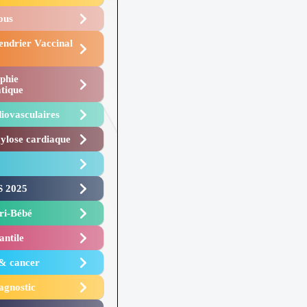
Vous
endrier Vaccinal
phie
tique
iovasculaires
lose cardiaque ​
 2025 ​
i-Bébé ​
antile
 & cancer
agnostic