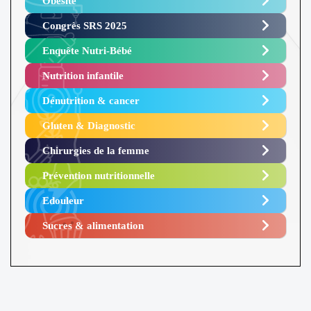
Obésité ​
Congrès SRS 2025 ​
Enquête Nutri-Bébé ​
Nutrition infantile
Dénutrition & cancer
Gluten & Diagnostic
Chirurgies de la femme
Prévention nutritionnelle
Edouleur​
Sucres & alimentation​