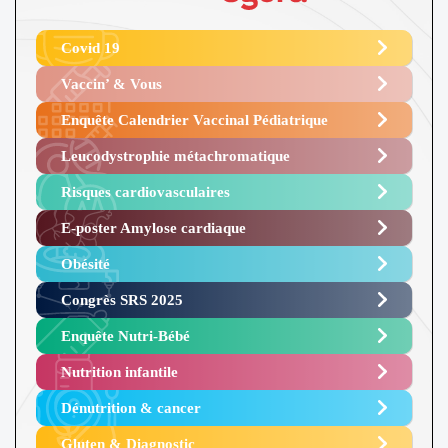
Covid 19
Vaccin’ & Vous
Enquête Calendrier Vaccinal Pédiatrique
Leucodystrophie métachromatique
Risques cardiovasculaires
E-poster Amylose cardiaque ​
Obésité ​
Congrès SRS 2025 ​
Enquête Nutri-Bébé ​
Nutrition infantile
Dénutrition & cancer
Gluten & Diagnostic