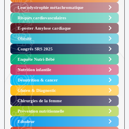
Leucodystrophie métachromatique
Risques cardiovasculaires
E-poster Amylose cardiaque ​
Obésité ​
Congrès SRS 2025 ​
Enquête Nutri-Bébé ​
Nutrition infantile
Dénutrition & cancer
Gluten & Diagnostic
Chirurgies de la femme
Prévention nutritionnelle
Edouleur​