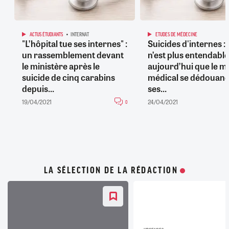
ACTUS ÉTUDIANTS
INTERNAT
ETUDES DE MÉDECINE
"L’hôpital tue ses internes" :
Suicides d'internes : "
un rassemblement devant
n’est plus entendable
le ministère après le
aujourd’hui que le mi
suicide de cinq carabins
médical se dédouane
depuis...
ses...
19/04/2021
24/04/2021
0
LA SÉLECTION DE LA RÉDACTION