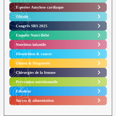
E-poster Amylose cardiaque ​
Obésité ​
Congrès SRS 2025 ​
Enquête Nutri-Bébé ​
Nutrition infantile
Dénutrition & cancer
Gluten & Diagnostic
Chirurgies de la femme
Prévention nutritionnelle
Edouleur​
Sucres & alimentation​