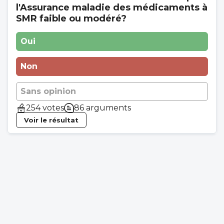
l'Assurance maladie des médicaments à
à égalité avec les prescripteurs et...retour
SMR faible ou modéré?
au bon vieux CES! Ca devient n'importe
quoi.
Oui
Non
Sans opinion
254 votes
86 arguments
Voir le résultat