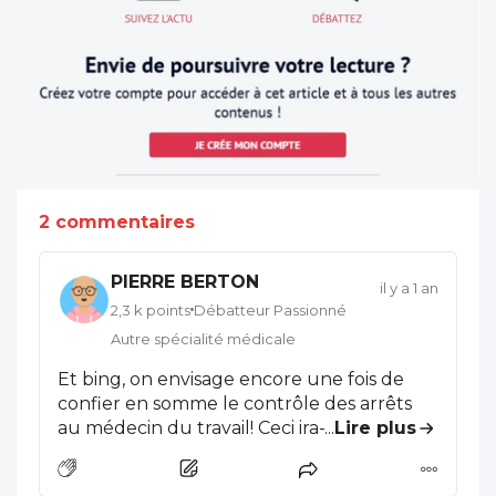
2 commentaires
PIERRE BERTON
il y a 1 an
2,3 k points
Débatteur Passionné
Autre spécialité médicale
Et bing, on envisage encore une fois de
confier en somme le contrôle des arrêts
au médecin du travail! Ceci ira-t-il jusque
...
Lire plus
dans les trois Fonctions publiques,? Quel
rôle alors laissé aux médecins agréés?