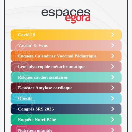
Covid 19
Vaccin’ & Vous
Enquête Calendrier Vaccinal Pédiatrique
Leucodystrophie métachromatique
Risques cardiovasculaires
E-poster Amylose cardiaque ​
Obésité ​
Congrès SRS 2025 ​
Enquête Nutri-Bébé ​
Nutrition infantile