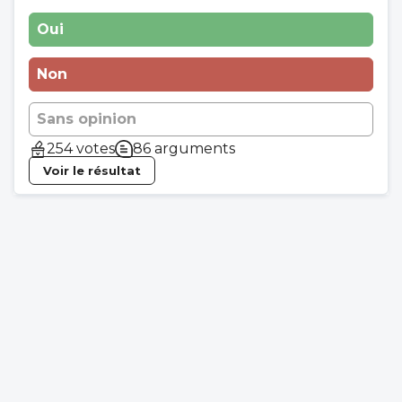
Oui
Non
Sans opinion
254 votes
86 arguments
Voir le résultat