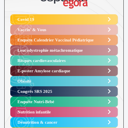
Covid 19
Vaccin’ & Vous
Enquête Calendrier Vaccinal Pédiatrique
Leucodystrophie métachromatique
Risques cardiovasculaires
E-poster Amylose cardiaque ​
Obésité ​
Congrès SRS 2025 ​
Enquête Nutri-Bébé ​
Nutrition infantile
Dénutrition & cancer