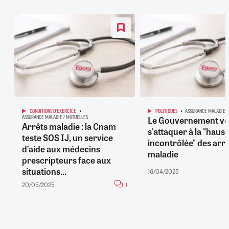
CONDITIONS D'EXERCICE
POLITIQUES
ASSURANCE MALADIE /
Le Gouvernement ve
ASSURANCE MALADIE / MUTUELLES
Arrêts maladie : la Cnam
s'attaquer à la "haus
teste SOS IJ, un service
incontrôlée" des arr
d’aide aux médecins
maladie
prescripteurs face aux
situations...
16/04/2025
20/05/2025
1