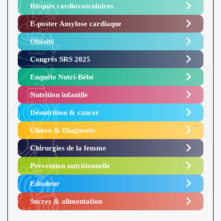
Risques cardiovasculaires
E-poster Amylose cardiaque ​
Obésité ​
Congrès SRS 2025 ​
Enquête Nutri-Bébé ​
Nutrition infantile
Dénutrition & cancer
Gluten & Diagnostic
Chirurgies de la femme
Prévention nutritionnelle
Edouleur​
Sucres & alimentation​