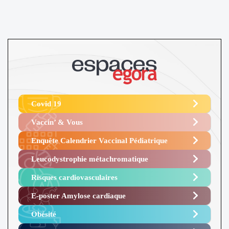
Covid 19
Vaccin’ & Vous
Enquête Calendrier Vaccinal Pédiatrique
Leucodystrophie métachromatique
Risques cardiovasculaires
E-poster Amylose cardiaque ​
Obésité ​