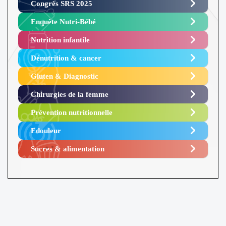
Congrès SRS 2025 ​
Enquête Nutri-Bébé ​
Nutrition infantile
Dénutrition & cancer
Gluten & Diagnostic
Chirurgies de la femme
Prévention nutritionnelle
Edouleur​
Sucres & alimentation​