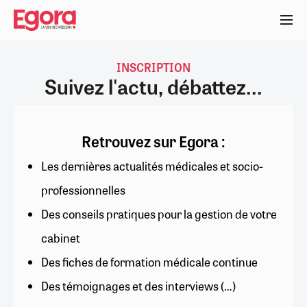
Aller
au
contenu
principal
INSCRIPTION
Suivez l'actu, débattez...
Retrouvez sur Egora :
Les dernières actualités médicales et socio-
professionnelles
Des conseils pratiques pour la gestion de votre
cabinet
Des fiches de formation médicale continue
Des témoignages et des interviews (…)