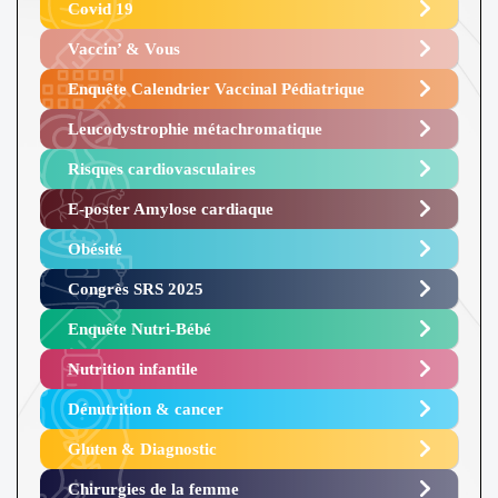
Covid 19
Vaccin’ & Vous
Enquête Calendrier Vaccinal Pédiatrique
Leucodystrophie métachromatique
Risques cardiovasculaires
E-poster Amylose cardiaque ​
Obésité ​
Congrès SRS 2025 ​
Enquête Nutri-Bébé ​
Nutrition infantile
Dénutrition & cancer
Gluten & Diagnostic
Chirurgies de la femme