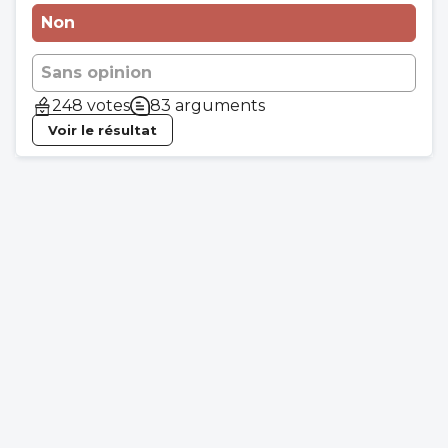
Non
Sans opinion
248 votes
83 arguments
Voir le résultat