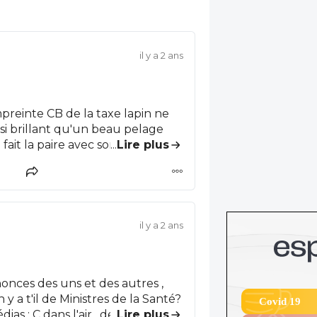
il y a 2 ans
mpreinte CB de la taxe lapin ne
si brillant qu'un beau pelage
...
Lire plus
c'est le
che gouverner un pays sans
il y a 2 ans
 son sens de l'éthique, sans
isme et de dévouement à l'appui.
. On ne sélectionne pas des
nnonces des uns et des autres ,
étonne donc guère. Le
 a t'il de Ministres de la Santé?
Covid 19
 : C dans l'air , de ce jour ,
...
Lire plus