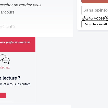
crocher un rendez-vous
Sans opinio
parcours.
245 votes
Voir le résul
 présenté