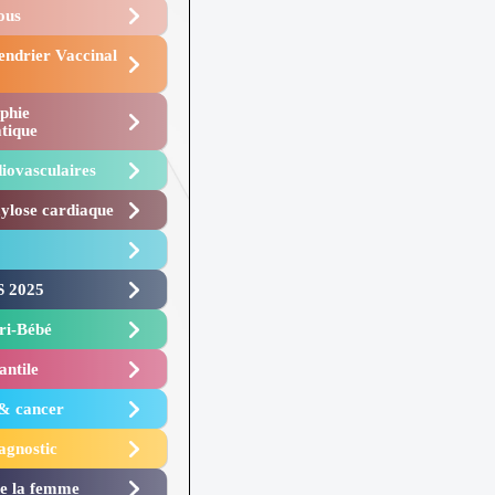
Vous
endrier Vaccinal
phie
tique
iovasculaires
lose cardiaque ​
 2025 ​
i-Bébé ​
antile
 & cancer
agnostic
de la femme