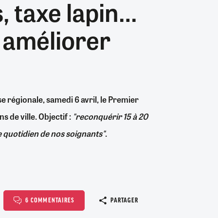
s, taxe lapin…
nombre...
06/08/2026
26/07/2026
31/07/2026
19/07/2026
0
0
1
0
24/07/2026
06/08/2026
30/06/2026
04/08/2026
0
8
0
0
r améliorer
06/08/2026
06/08/2026
0
3
e régionale, samedi 6 avril, le Premier
 de ville. Objectif :
"reconquérir 15 à 20
le quotidien de nos soignants"
.
Copier le l
6 COMMENTAIRES
PARTAGER