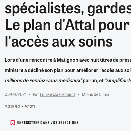
spécialistes, garde
RETRAITE
RÉMUNÉRATION
04/08/2026
0
Le plan d'Attal pou
SANTÉ NUMÉRIQUE
SOCIÉTÉ
l'accès aux soins
VIE CONVENTIONNELLE
TOUT VOIR
Lors d'une rencontre à Matignon avec huit titres de press
ministre a décliné son plan pour améliorer l'accès aux soins
millions de rendez-vous médicaux"
par an, et
"simplifier 
08/04/2024
Par
Louise Claereboudt
Moins de 5 min
ACCÈS DIRECT
PATIENTS
ENREGISTRER DANS VOS SELECTIONS