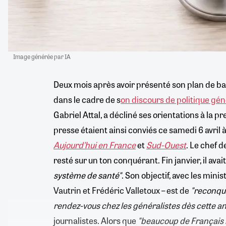
Image générée par IA
Deux mois après avoir présenté son plan de bata
dans le cadre de s
on discours de politique gén
Gabriel Attal, a décliné ses orientations à la pr
presse étaient ainsi conviés ce samedi 6 avril
Aujourd’hui en France
et
Sud-Ouest
. Le chef 
resté sur un ton conquérant. Fin janvier, il avait
système de santé"
. Son objectif, avec les min
Vautrin et Frédéric Valletoux – est de
"reconqué
rendez-vous chez les généralistes dès cette a
journalistes. Alors que
"beaucoup de Français 