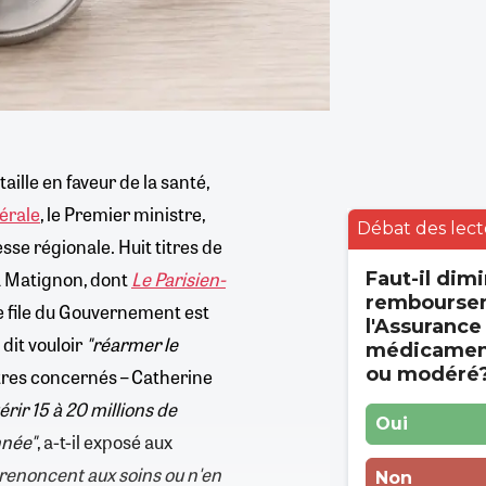
ille en faveur de la santé,
érale
, le Premier ministre,
Débat des lect
esse régionale. Huit titres de
 à Matignon, dont
Le Parisien-
Faut-il dimi
rembourse
de file du Gouvernement est
l'Assurance
 dit vouloir
"réarmer le
médicament
ou modéré
istres concernés – Catherine
rir 15 à 20 millions de
Oui
nnée"
, a-t-il exposé aux
renoncent aux soins ou n'en
Non