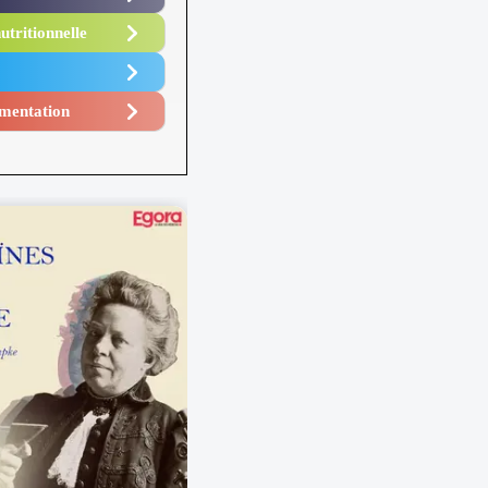
utritionnelle
mentation​