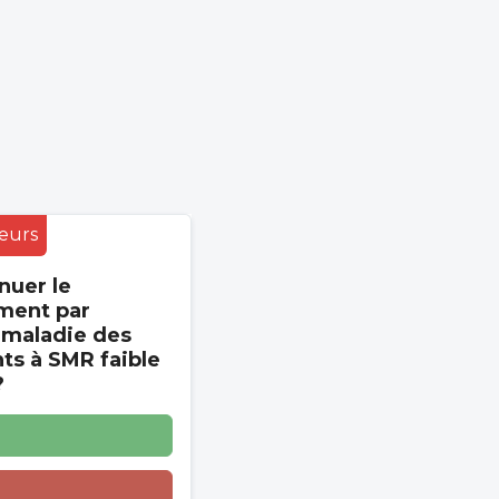
eurs
nuer le
ment par
 maladie des
s à SMR faible
?