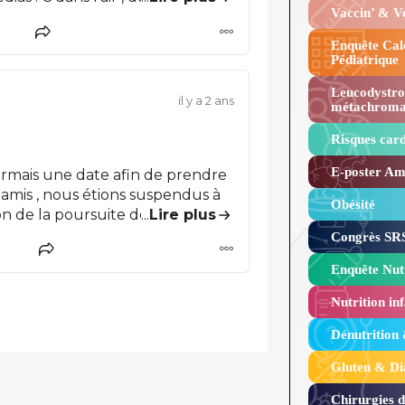
Vaccin’ & 
e titre suivant ( sans doute le
LUS ?" Après avoir
Enquête Cal
ntenant direct ? Pourquoi pas ,
Pédiatrique
atique
Leucodystro
erce , il me semble que c'est à
il y a 2 ans
métachroma
gatoires ,
édecins qui ne s'installent plus
Risques card
E-poster Amy
sormais une date afin de prendre
mes amis , nous étions suspendus à
Obésité ​
n de la poursuite de notre
...
Lire plus
Congrès SRS
e de le faire au cours des 5
Enquête Nutr
Nutrition inf
Dénutrition
Gluten & Di
Chirurgies 