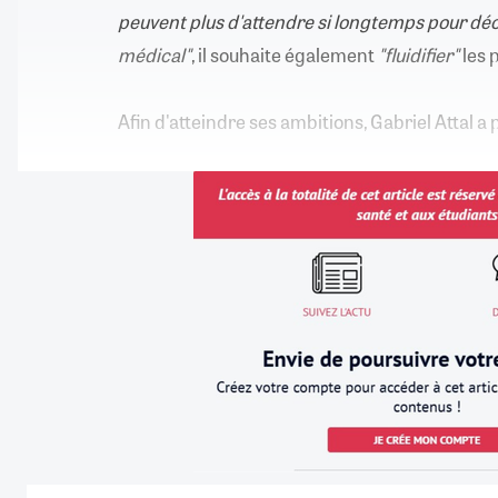
peuvent plus d'attendre si longtemps pour dé
médical"
, il souhaite également
"fluidifier"
les 
Afin d'atteindre ses ambitions, Gabriel Attal a