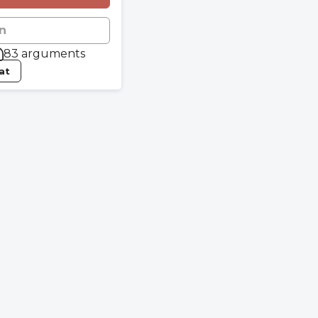
n
83 arguments
tat