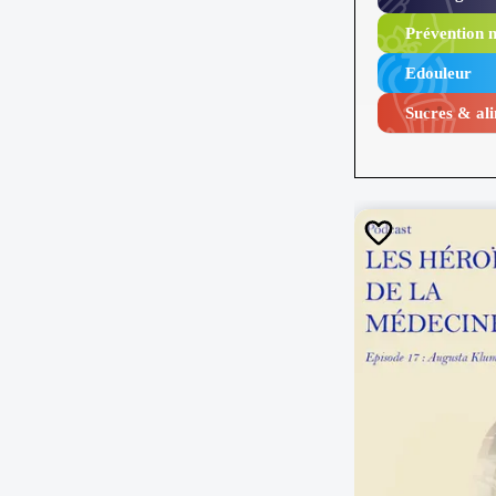
Prévention n
Edouleur​
Sucres & ali