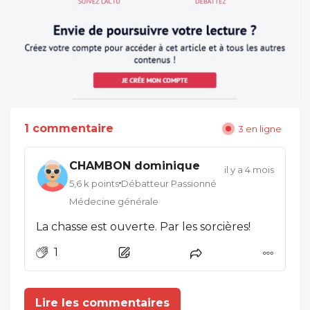
1 commentaire
3 en ligne
CHAMBON dominique
il y a 4 mois
5,6 k points
Débatteur Passionné
Médecine générale
La chasse est ouverte. Par les sorcières!
1
Lire les commentaires