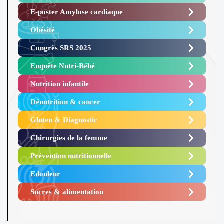
E-poster Amylose cardiaque ​
Obésité ​
Congrès SRS 2025 ​
Enquête Nutri-Bébé ​
Nutrition infantile
Dénutrition & cancer
Gluten & Diagnostic
Chirurgies de la femme
Prévention nutritionnelle
Edouleur​
Sucres & alimentation​