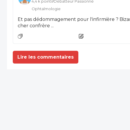
4,4 k points
Débatteur Passionné
Ophtalmologie
Et pas dédommagement pour l'infirmière ? Bizarre, vous avez dit bizarre, mon
cher confrère ...
Lire les commentaires