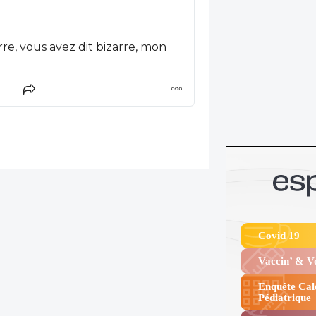
Covid 19
Vaccin’ & 
Enquête Cal
Pédiatrique