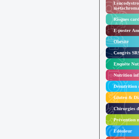
Leucodystro
métachroma
Risques card
E-poster Amy
Obésité ​
Congrès SRS
Enquête Nutr
Nutrition inf
Dénutrition
Gluten & Di
Chirurgies 
Prévention n
Edouleur​