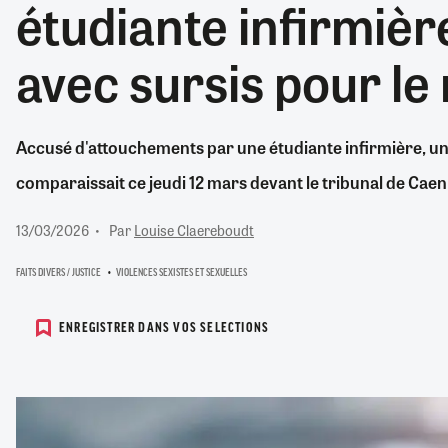
étudiante infirmière
RETRAITE
RÉMUNÉRATION
04/08/2026
0
avec sursis pour l
SANTÉ NUMÉRIQUE
SOCIÉTÉ
VIE CONVENTIONNELLE
Accusé d'attouchements par une étudiante infirmière, u
TOUT VOIR
comparaissait ce jeudi 12 mars devant le tribunal de Cae
13/03/2026
Par
Louise Claereboudt
FAITS DIVERS / JUSTICE
VIOLENCES SEXISTES ET SEXUELLES
ENREGISTRER DANS VOS SELECTIONS