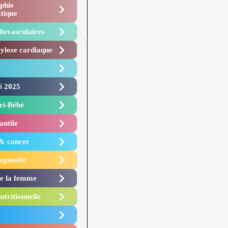
phie
tique
iovasculaires
lose cardiaque ​
 2025 ​
i-Bébé ​
antile
 & cancer
agnostic
de la femme
utritionnelle