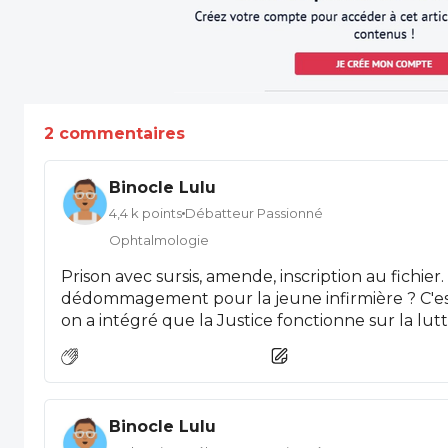
2 commentaires
Binocle Lulu
4,4 k points
Débatteur Passionné
Ophtalmologie
Prison avec sursis, amende, inscription au fichier. Bien. Et aucun
dédommagement pour la jeune infirmière ? C'est à n'y rien comprendre. Sauf si
on a intégré que la Justice fonctionne sur la lutte des classe
Souvenons-nous par exemple du Mur des cons. Le médecin était d'avance
condamné, quelque soient ses arguments.
Binocle Lulu