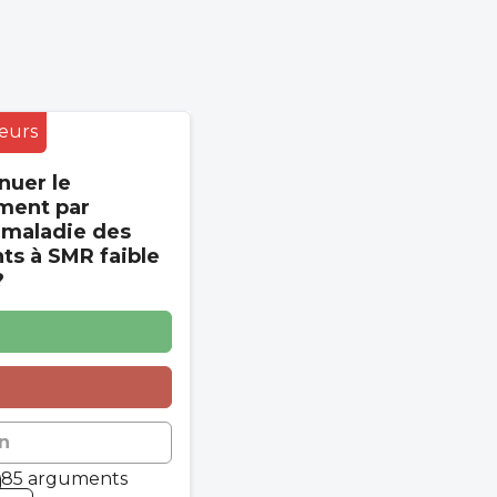
eurs
nuer le
ment par
 maladie des
s à SMR faible
?
n
85 arguments