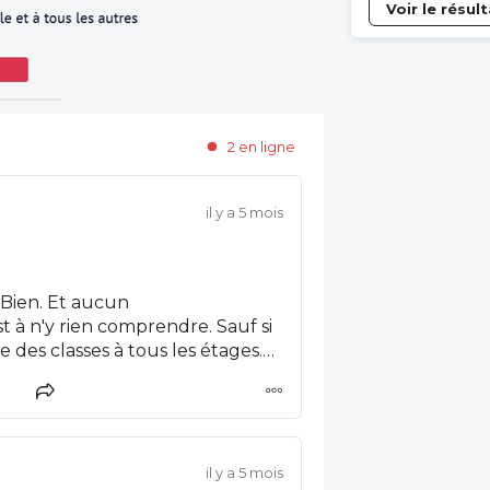
Voir le résul
2 en ligne
il y a 5 mois
s à tous les étages.
il y a 5 mois