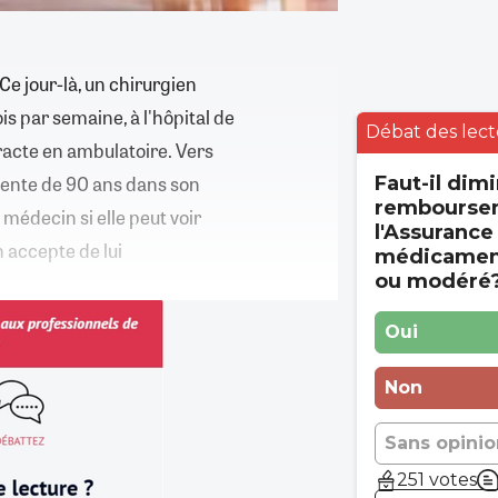
Ce jour-là, un chirurgien
is par semaine, à l'hôpital de
Débat des lect
aracte en ambulatoire. Vers
tiente de 90 ans dans son
Faut-il dimi
rembourse
médecin si elle peut voir
l'Assurance
n accepte de lui
médicament
ou modéré
Oui
Non
Sans opinio
251 votes