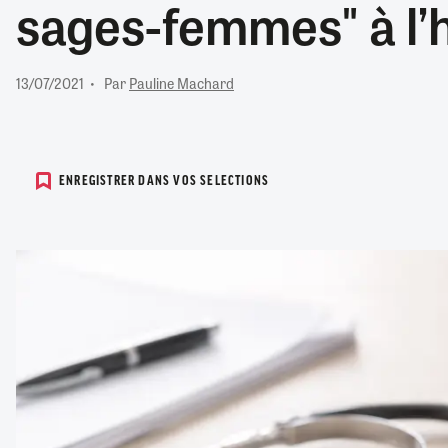
sages-femmes" à l’h
RETRAITE
RÉMUNÉRATION
04/08/2026
0
SANTÉ NUMÉRIQUE
13/07/2021
Par
Pauline Machard
SOCIÉTÉ
VIE CONVENTIONNELLE
TOUT VOIR
ENREGISTRER DANS VOS SELECTIONS