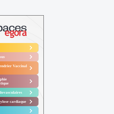
Vous
endrier Vaccinal
phie
tique
iovasculaires
lose cardiaque ​