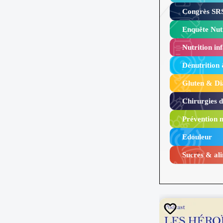
Congrès SRS
Enquête Nutr
Nutrition inf
Dénutrition
Gluten & Di
Chirurgies 
Prévention n
Edouleur​
Sucres & ali