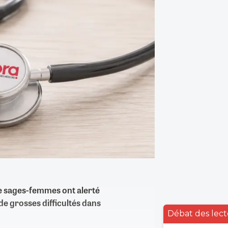
de sages-femmes ont alerté
 de grosses difficultés dans
Débat des lect