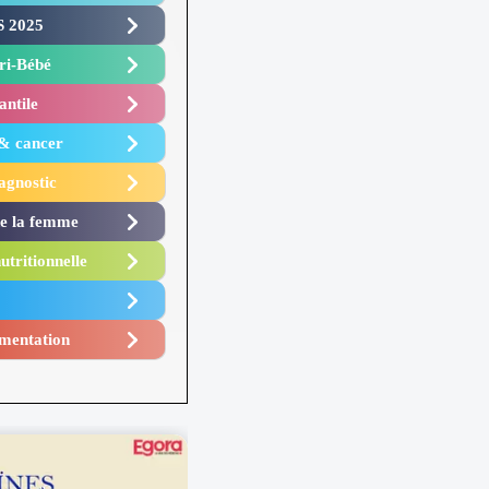
 2025 ​
i-Bébé ​
antile
 & cancer
agnostic
de la femme
utritionnelle
mentation​