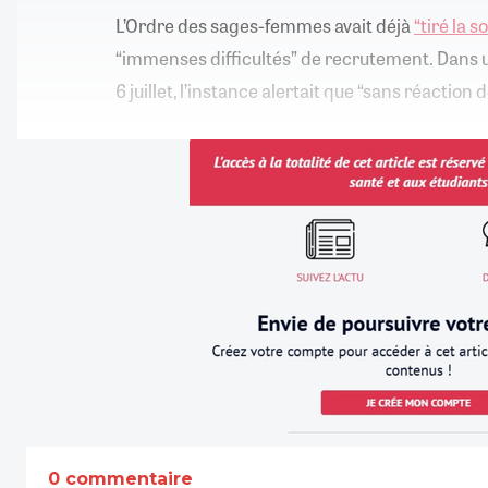
L’Ordre des sages-femmes avait déjà
“tiré la 
“immenses difficultés” de recrutement. Dans
6 juillet, l’instance alertait que “sans réaction d
0 commentaire