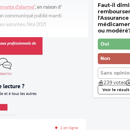
Faut-il dimi
sonnette d’alarme”
, en raison d’
rembourse
 un communiqué publié mardi
l'Assurance
es autorités, l’été 2021
médicament
ou modéré
Oui
Non
Sans opinio
239 votes
Voir le résul
2 en ligne