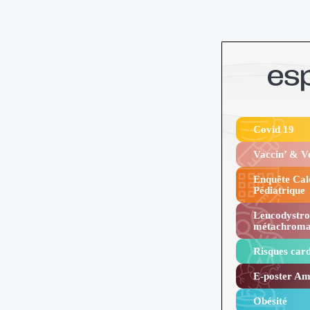
Covid 19
Vaccin’ & 
Enquête Cal
Pédiatrique
Leucodystro
métachroma
Risques card
E-poster Amy
Obésité ​