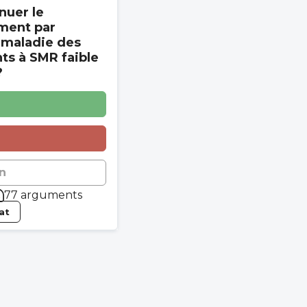
nuer le
ment par
 maladie des
s à SMR faible
?
n
77 arguments
tat