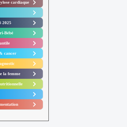
lose cardiaque ​
 2025 ​
i-Bébé ​
antile
 & cancer
agnostic
de la femme
utritionnelle
mentation​