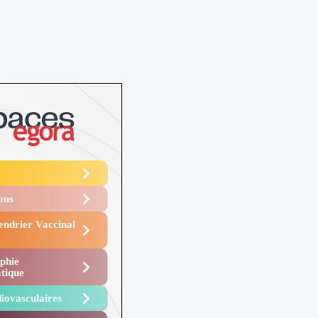
Vous
endrier Vaccinal
phie
tique
iovasculaires