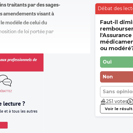
ns traitants par des sages-
Débat des lect
es amendements visant à
le modèle de celui du
Faut-il dimi
rembourse
sition de loi portée par
l'Assurance
médicament
ou modéré
Oui
Non
Sans opinio
251 votes
Voir le résul