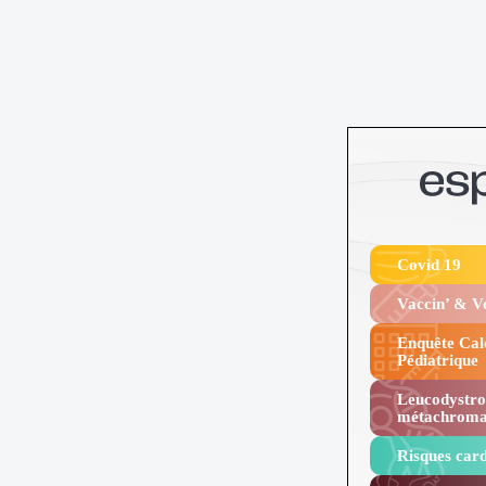
Covid 19
Vaccin’ & 
Enquête Cal
Pédiatrique
Leucodystro
métachroma
Risques card