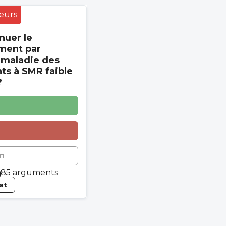
eurs
nuer le
ment par
 maladie des
s à SMR faible
?
n
85 arguments
tat