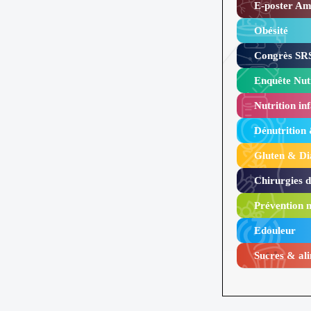
E-poster Amy
Obésité ​
Congrès SRS
Enquête Nutr
Nutrition inf
Dénutrition
Gluten & Di
Chirurgies 
Prévention n
Edouleur​
Sucres & ali