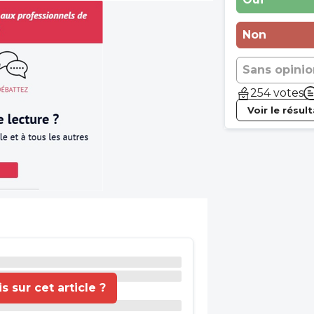
Non
Sans opinio
254 votes
Voir le résul
 sur cet article ?