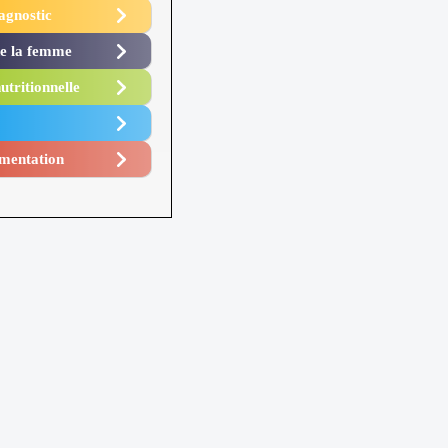
agnostic
de la femme
utritionnelle
mentation​