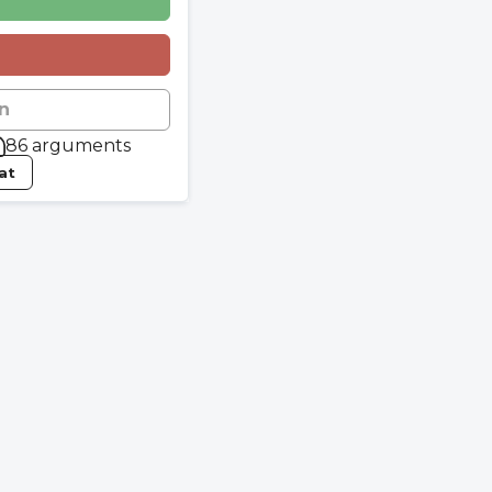
n
86 arguments
tat