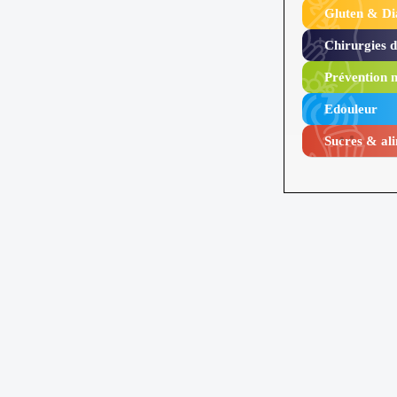
Gluten & Di
Chirurgies 
Prévention n
Edouleur​
Sucres & ali