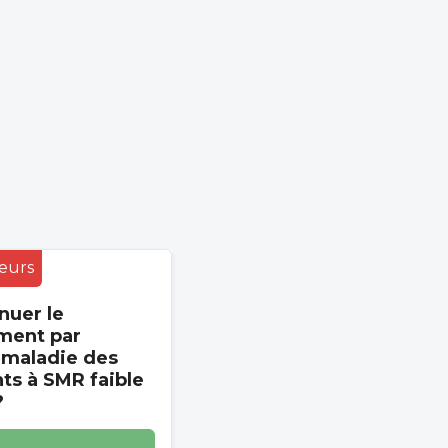
eurs
nuer le
ment par
 maladie des
s à SMR faible
?