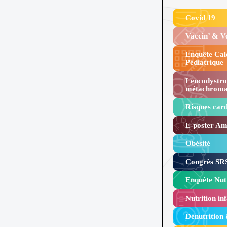
Covid 19
Vaccin’ & 
Enquête Cal
Pédiatrique
Leucodystro
métachroma
Risques card
E-poster Amy
Obésité ​
Congrès SRS
Enquête Nutr
Nutrition inf
Dénutrition