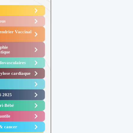
Vous
endrier Vaccinal
phie
tique
iovasculaires
lose cardiaque ​
 2025 ​
i-Bébé ​
antile
 & cancer