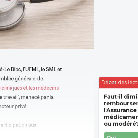
é-Le Bloc, l'UFML, le SML et
emblée générale, de
Débat des lect
s cliniques et les médecins
e travail", menacé par la
Faut-il dimi
rembourse
ecteur privé.
l'Assurance
médicament
ou modéré
participation aux
Oui