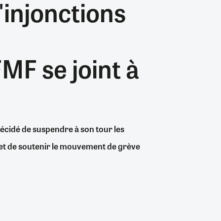
"injonctions
26/07/2026
19/07/2026
0
0
24/07/2026
07/08/2026
07/08/2026
06/08/2026
30/06/2026
07/08/2026
06/08/2026
04/08/2026
0
1
0
8
0
0
0
0
MF se joint à
écidé de suspendre à son tour les
 et de soutenir le mouvement de grève