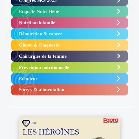
Congrès SRS 2025 ​
Enquête Nutri-Bébé ​
Nutrition infantile
Dénutrition & cancer
Gluten & Diagnostic
Chirurgies de la femme
Prévention nutritionnelle
Edouleur​
Sucres & alimentation​