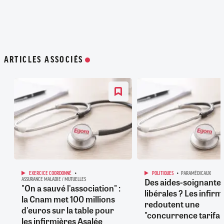
ARTICLES ASSOCIÉS
EXERCICE COORDONNÉ
POLITIQUES
PARAMÉDICAUX
Des aides-soignante
ASSURANCE MALADIE / MUTUELLES
"On a sauvé l'association" :
libérales ? Les infirm
la Cnam met 100 millions
redoutent une
d'euros sur la table pour
"concurrence tarifai
les infirmières Asalée