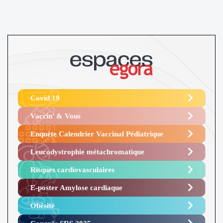
Covid 19
Vaccin’ & Vous
Enquête Calendrier Vaccinal Pédiatrique
Leucodystrophie métachromatique
Risques cardiovasculaires
E-poster Amylose cardiaque ​
Obésité ​