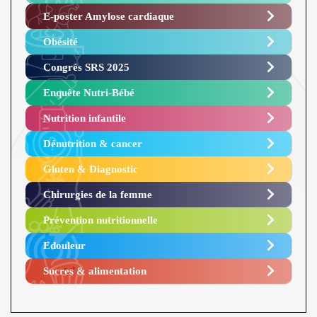
E-poster Amylose cardiaque ​
Obésité ​
Congrès SRS 2025 ​
Enquête Nutri-Bébé ​
Nutrition infantile
Dénutrition & cancer
Gluten & Diagnostic
Chirurgies de la femme
Prévention nutritionnelle
Edouleur​
Sucres & alimentation​