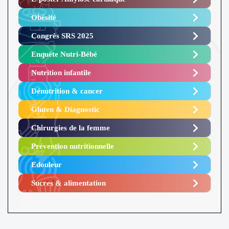
Obésité ​
Congrès SRS 2025 ​
Enquête Nutri-Bébé ​
Nutrition infantile
Dénutrition & cancer
Gluten & Diagnostic
Chirurgies de la femme
Prévention nutritionnelle
Edouleur​
Sucres & alimentation​