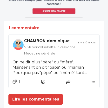
1 commentaire
CHAMBON dominique
il y a 6 mois
5,6 k points
Débatteur Passionné
Médecine générale
On ne dit plus "père" ou "mère".
Maintenant on dit "papa" ou "maman"
Pourquoi pas "pépé" ou "mémé" tant
qu’on y est! Ce langage sirupeux est
1
complètement bêtifiant!
Lire les commentaires