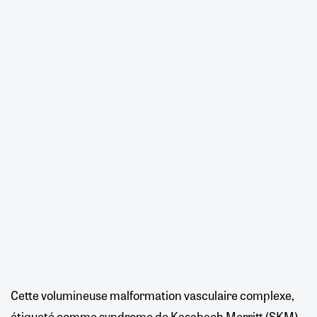
Cette volumineuse malformation vasculaire complexe,
étiqueté comme syndrome de Kasabach Merritt (SKM),