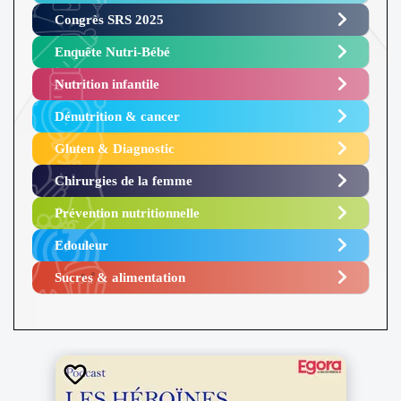
Congrès SRS 2025 ​
Enquête Nutri-Bébé ​
Nutrition infantile
Dénutrition & cancer
Gluten & Diagnostic
Chirurgies de la femme
Prévention nutritionnelle
Edouleur​
Sucres & alimentation​