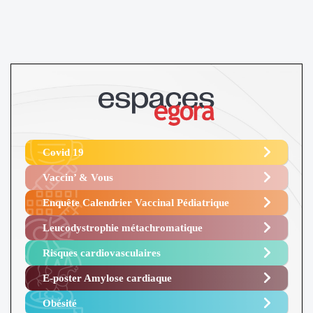
Covid 19
Vaccin’ & Vous
Enquête Calendrier Vaccinal Pédiatrique
Leucodystrophie métachromatique
Risques cardiovasculaires
E-poster Amylose cardiaque ​
Obésité ​