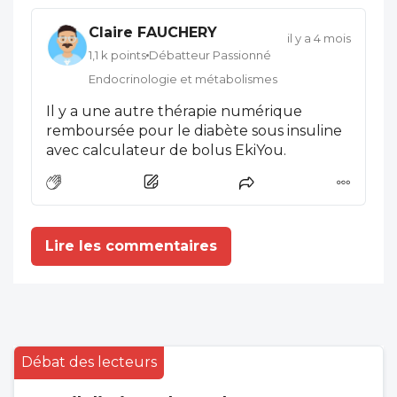
réalisée avec des familles ciblées/investies..
Claire FAUCHERY
Et ce biais ne sera pas relevé (révélé) pour
il y a 4 mois
obtenir un SMR favorable, ticket pour une
1,1 k points
Débatteur Passionné
prise en charge.
Endocrinologie et métabolismes
Il y a une autre thérapie numérique
remboursée pour le diabète sous insuline
avec calculateur de bolus EkiYou.
Lire les commentaires
Débat des lecteurs