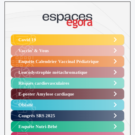
Covid 19
Vaccin’ & Vous
Enquête Calendrier Vaccinal Pédiatrique
Leucodystrophie métachromatique
Risques cardiovasculaires
E-poster Amylose cardiaque ​
Obésité ​
Congrès SRS 2025 ​
Enquête Nutri-Bébé ​