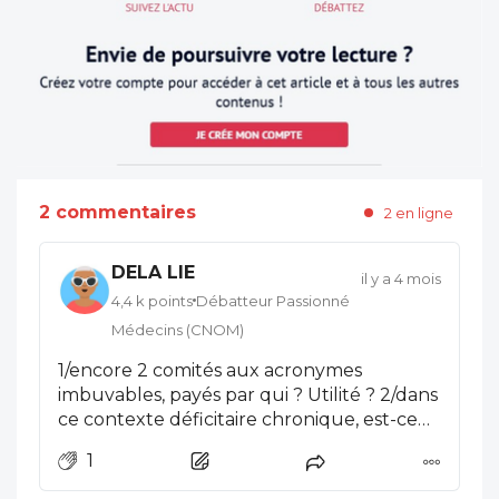
2 commentaires
2 en ligne
DELA LIE
il y a 4 mois
4,4 k points
Débatteur Passionné
Médecins (CNOM)
1/encore 2 comités aux acronymes
imbuvables, payés par qui ? Utilité ? 2/dans
ce contexte déficitaire chronique, est-ce
vraiment à la SS de rembourser une
1
application pour améliorer l'observance ?
Aucun doute, l'étude en vie réelle, va être