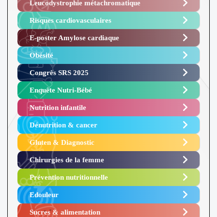
Leucodystrophie métachromatique
Risques cardiovasculaires
E-poster Amylose cardiaque ​
Obésité ​
Congrès SRS 2025 ​
Enquête Nutri-Bébé ​
Nutrition infantile
Dénutrition & cancer
Gluten & Diagnostic
Chirurgies de la femme
Prévention nutritionnelle
Edouleur​
Sucres & alimentation​