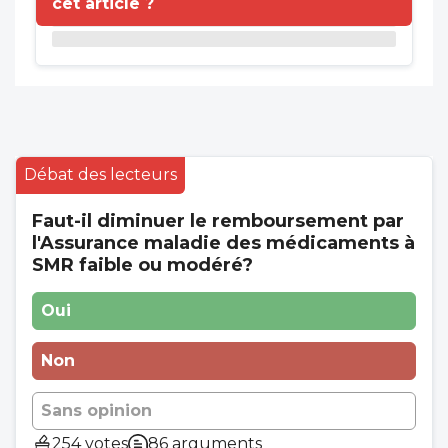
cet article ?
Débat des lecteurs
Faut-il diminuer le remboursement par
l'Assurance maladie des médicaments à
SMR faible ou modéré?
Oui
Non
Sans opinion
254 votes
86 arguments