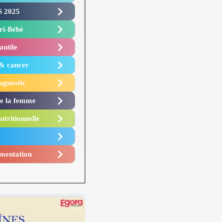
 2025 ​
i-Bébé ​
antile
 & cancer
agnostic
de la femme
utritionnelle
mentation​