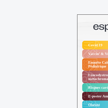
Covid 19
Vaccin’ & 
Enquête Cal
Pédiatrique
Leucodystro
métachroma
Risques card
E-poster Amy
Obésité ​