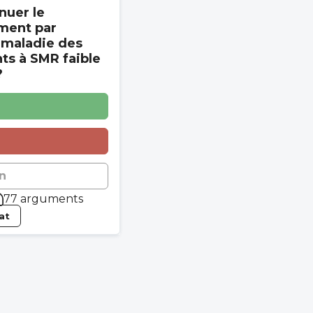
nuer le
ment par
 maladie des
s à SMR faible
?
n
77 arguments
tat