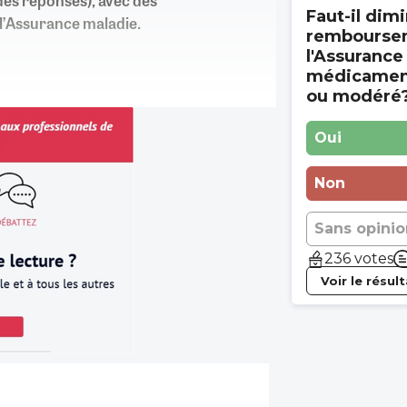
es réponses), avec des
Faut-il dimi
l’Assurance maladie.
rembourse
l'Assurance
médicament
ou modéré
Oui
Non
Sans opinio
236 votes
Voir le résul