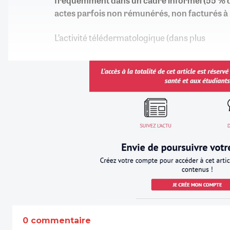
fréquemment dans un cadre informel (55 % d
actes parfois non rémunérés, non facturés à 
L’activité télédermatologique (dans plus
0 commentaire