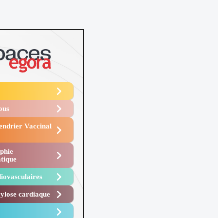
Vous
endrier Vaccinal
phie
tique
iovasculaires
lose cardiaque ​