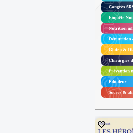
Congrès SRS
Enquête Nutr
Nutrition inf
Dénutrition
Gluten & Di
Chirurgies 
Prévention n
Edouleur​
Sucres & ali