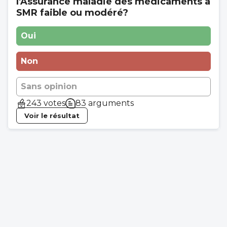
l'Assurance maladie des médicaments à
SMR faible ou modéré?
Oui
Non
Sans opinion
243 votes
83 arguments
Voir le résultat