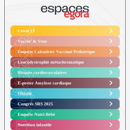
Covid 19
Vaccin’ & Vous
Enquête Calendrier Vaccinal Pédiatrique
Leucodystrophie métachromatique
Risques cardiovasculaires
E-poster Amylose cardiaque ​
Obésité ​
Congrès SRS 2025 ​
Enquête Nutri-Bébé ​
Nutrition infantile