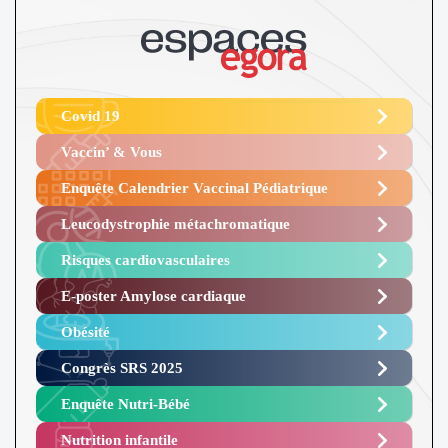
Covid 19
Vaccin’ & Vous
Enquête Calendrier Vaccinal Pédiatrique
Leucodystrophie métachromatique
Risques cardiovasculaires
E-poster Amylose cardiaque ​
Obésité ​
Congrès SRS 2025 ​
Enquête Nutri-Bébé ​
Nutrition infantile