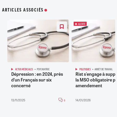
ARTICLES ASSOCIÉS
ALERTE
ACTUS MÉDICALES
PSYCHIATRIE
POLITIQUES
ARRÊT DE TRAVAIL
Dépression : en 2024, près
Rist s'engage à supp
d’un Français sur six
la MSO obligatoire p
concerné
amendement
13/11/2025
14/01/2026
0