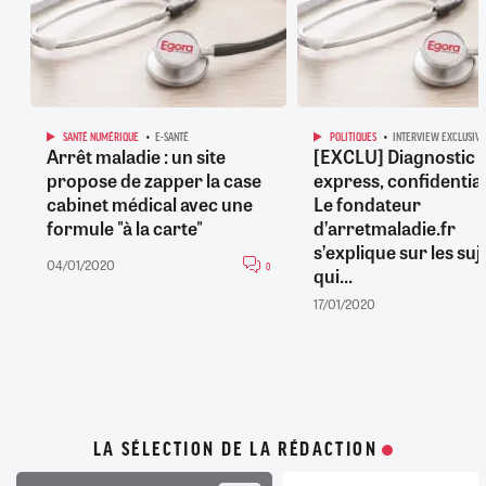
SANTÉ NUMÉRIQUE
E-SANTÉ
POLITIQUES
INTERVIEW EXCLUSIVE
Arrêt maladie : un site
[EXCLU] Diagnostic
propose de zapper la case
express, confidentiali
cabinet médical avec une
Le fondateur
formule "à la carte"
d’arretmaladie.fr
s’explique sur les suj
04/01/2020
0
qui...
17/01/2020
LA SÉLECTION DE LA RÉDACTION