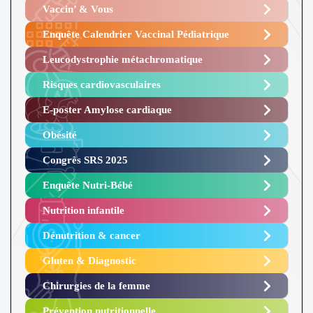
Vaccin’ & Vous
Enquête Calendrier Vaccinal Pédiatrique
Leucodystrophie métachromatique
Risques cardiovasculaires
E-poster Amylose cardiaque ​
Obésité ​
Congrès SRS 2025 ​
Enquête Nutri-Bébé ​
Nutrition infantile
Dénutrition & cancer
Gluten & Diagnostic
Chirurgies de la femme
Prévention nutritionnelle