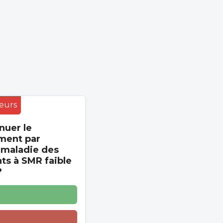
eurs
nuer le
ment par
 maladie des
s à SMR faible
?