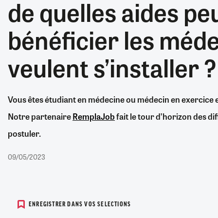
de quelles aides pe
RETRAITE
RÉMUNÉRATION
04/08/2026
0
bénéficier les méde
SANTÉ NUMÉRIQUE
SOCIÉTÉ
veulent s’installer ?
VIE CONVENTIONNELLE
TOUT VOIR
Vous êtes étudiant en médecine ou médecin en exercice et 
Notre partenaire
RemplaJob
fait le tour d’horizon des d
postuler.
09/05/2023
ENREGISTRER DANS VOS SELECTIONS