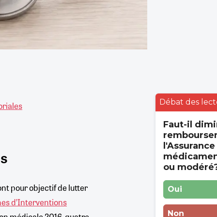
Débat des lect
oriales
Faut-il dimi
rembourse
l'Assurance
es
médicament
ou modéré
nt pour objectif de lutter
Oui
es d’Interventions
Non
tion médicale 2016, quatre