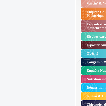
Vaccin’ & 
Enquête Cal
Pédiatrique
Leucodystro
métachroma
Risques card
E-poster Amy
Obésité ​
Congrès SRS
Enquête Nutr
Nutrition inf
Dénutrition
Gluten & Di
Chirurgies 