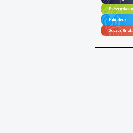
Prévention n
Edouleur​
Sucres & ali