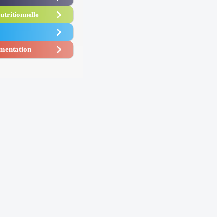
utritionnelle
mentation​