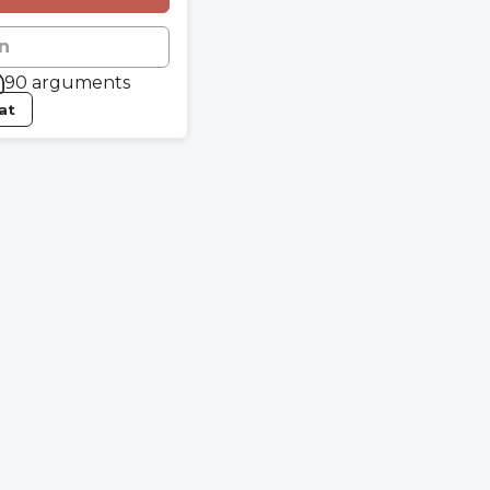
n
90 arguments
tat