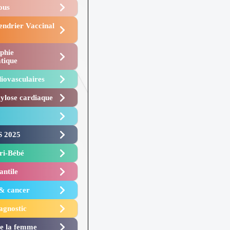
Vous
endrier Vaccinal
phie
tique
iovasculaires
lose cardiaque ​
 2025 ​
i-Bébé ​
antile
 & cancer
agnostic
de la femme