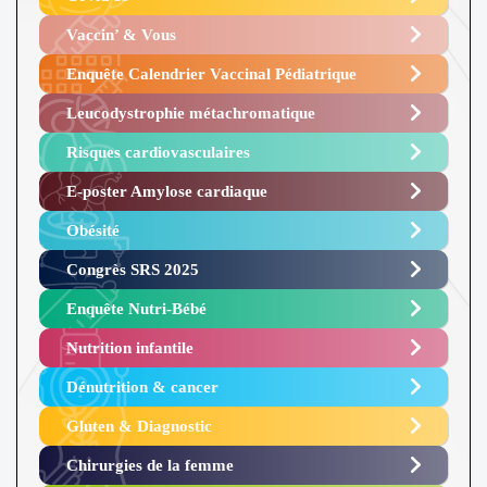
Vaccin’ & Vous
Enquête Calendrier Vaccinal Pédiatrique
Leucodystrophie métachromatique
Risques cardiovasculaires
E-poster Amylose cardiaque ​
Obésité ​
Congrès SRS 2025 ​
Enquête Nutri-Bébé ​
Nutrition infantile
Dénutrition & cancer
Gluten & Diagnostic
Chirurgies de la femme