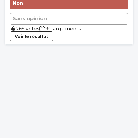
Non
Sans opinion
265 votes
90 arguments
Voir le résultat