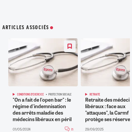
ARTICLES ASSOCIÉS
CONDITIONS D'EXERCICE
PROTECTION SOCIALE
RETRAITE
"On a fait de l'open bar" : le
Retraite des médeci
régime d'indemnisation
libéraux : face aux
des arrêts maladie des
"attaques", la Carmf
médecins libéraux en péril
protège ses réserve
01/05/2024
29/09/2025
21