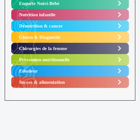
Enquête Nutri-Bébé ​
Nutrition infantile
Dénutrition & cancer
Gluten & Diagnostic
Chirurgies de la femme
Prévention nutritionnelle
Edouleur​
Sucres & alimentation​