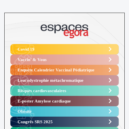
Covid 19
Vaccin’ & Vous
Enquête Calendrier Vaccinal Pédiatrique
Leucodystrophie métachromatique
Risques cardiovasculaires
E-poster Amylose cardiaque ​
Obésité ​
Congrès SRS 2025 ​